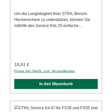
Um die Langlebigkeit Ihrer STIHL Benzin-
Heckenschere zu unterstützen, können Sie
mithilfe des Service Kits 25 einfache
Wartungsarbeiten an Ihrer Heckenschere
selbst durchführen. Regelmäßige Standard-
Wartungen, wie der Tausch von Luft- und
Kraftstofffilter sowie der Austausch der
Zündkerze, sind in der Regel schnell erledigt
und tragen dazu bei, die Lebensdauer des
Regulärer Preis:
15,51 €
Motors zu erhöhen. So können Sie mit Ihrer
Preise inkl. MwSt. zzgl. Versandkosten
Heckenschere stets zuverlässig und mit
optimaler Leistung arbeiten. Im STIHL Service
In den Warenkorb
Kit 25 für STIHL Benzin-Heckenschere HS 45
(nicht 2-Mix) erhalten Sie folgende
Komponenten für eine Standard-
Wartung: VliesluftfilterZündkerzeKraftstofffilter