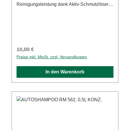
Reinigungsleistung dank Aktiv-Schmutzlöser
zusätzlich eine Schnelltrocken-Formel und
eine Ultra-Glanz-Formel bietet. Für höchste
Reinigungseffizienz, Pflege und Schutz in
einem Schritt. Zur schonenden Reinigung von
sämtlichen Fahrzeugen.
Regulärer Preis:
10,00 €
Preise inkl. MwSt. zzgl. Versandkosten
In den Warenkorb