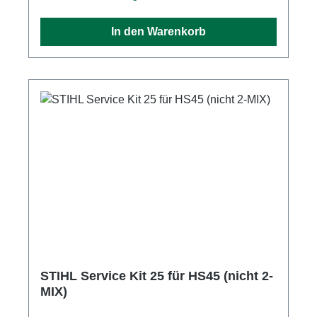
zuverlässig und mit optimaler Leistung
arbeiten. Im STIHL Service Kit 46 für HS 45
In den Warenkorb
(mit STIHL 2-MIX-Motor) sind folgende
Komponenten für eine Standard-Wartung
enthalten: Vliesluftfilter Zündkerze
Kraftstofffilter
STIHL Service Kit 25 für HS45 (nicht 2-
MIX)