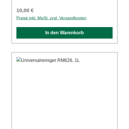
Mauern und Fassaden rund um Haus und
Garten.
Regulärer Preis:
10,00 €
Preise inkl. MwSt. zzgl. Versandkosten
In den Warenkorb