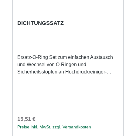
DICHTUNGSSATZ
Ersatz-O-Ring Set zum einfachen Austausch
und Wechsel von O-Ringen und
Sicherheitsstopfen an Hochdruckreiniger-
Zubehör.Wechsel von O-Ring(en)Einfacher
Austausch von O-Ringen und
Sicherheitsstopfen an Hochdruckreiniger-
ZubehörEinfaches WechselnHohe
AnwenderfreundlichkeitErsatz-O-Ring(e)Lange
Haltbarkeit.AnwendungsgebieteFür alle
Regulärer Preis:
15,51 €
Kärcher Hochdruckreiniger
Preise inkl. MwSt. zzgl. Versandkosten