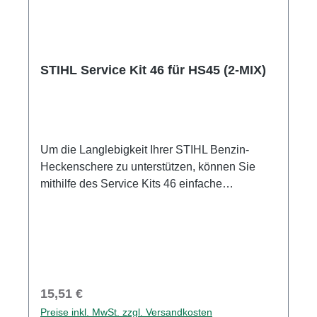
STIHL Service Kit 46 für HS45 (2-MIX)
Um die Langlebigkeit Ihrer STIHL Benzin-
Heckenschere zu unterstützen, können Sie
mithilfe des Service Kits 46 einfache
Wartungsarbeiten selbst durchführen.
Regelmäßige Standard-Wartungen wie der
Tausch von Luft- und Kraftstofffilter sowie der
Austausch der Zündkerze sind in der Regel
schnell erledigt und tragen dazu bei, die
Lebensdauer des Motors zu verlängern. So
Regulärer Preis:
15,51 €
können Sie mit Ihrer Heckenschere stets
Preise inkl. MwSt. zzgl. Versandkosten