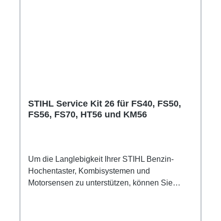
STIHL Service Kit 26 für FS40, FS50,
FS56, FS70, HT56 und KM56
Um die Langlebigkeit Ihrer STIHL Benzin-
Hochentaster, Kombisystemen und
Motorsensen zu unterstützen, können Sie
mithilfe des Service Kits 26 einfache
Wartungsarbeiten an Ihrem Motorgerät selbst
durchführen. Regelmäßige Standard-