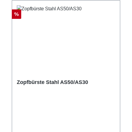
Rabatt
%
Zopfbürste Stahl AS50/AS30