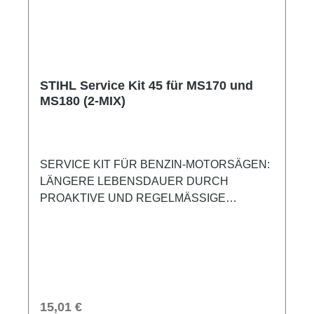
STIHL Service Kit 45 für MS170 und
MS180 (2-MIX)
SERVICE KIT FÜR BENZIN-MOTORSÄGEN:
LÄNGERE LEBENSDAUER DURCH
PROAKTIVE UND REGELMÄSSIGE
WARTUNMit dem Service Kit 45 für STIHL
Benzin-Kettensägen können Sie einfache
Wartungsarbeiten selbst durchführen. Durch
diese proaktiven und regelmäßigen Standard-
Wartungen, wie den Tausch von Luft- und
Kraftstofffilter sowie der Zündkerze, verlängern
Regulärer Preis:
15,01 €