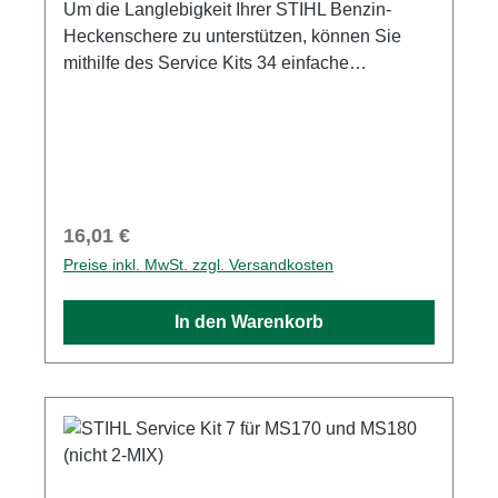
Um die Langlebigkeit Ihrer STIHL Benzin-
Heckenschere zu unterstützen, können Sie
mithilfe des Service Kits 34 einfache
Wartungsarbeiten an Ihrer Heckenschere
selbst durchführen. Regelmäßige Standard-
Wartungen, wie der Tausch von Luft- und
Kraftstofffilter sowie der Austausch der
Zündkerze, sind in der Regel schnell erledigt
und tragen dazu bei, die Lebensdauer des
Regulärer Preis:
16,01 €
Motors zu erhöhen. So können Sie mit Ihrer
Preise inkl. MwSt. zzgl. Versandkosten
Heckenschere stets zuverlässig und mit
optimaler Leistung arbeiten. Im STIHL Service
In den Warenkorb
Kit 34 für HS 82 und HS 87 erhalten Sie
folgende Komponenten für eine Standard-
Wartung: VliesluftfilterZündkerzeKraftstofffilter