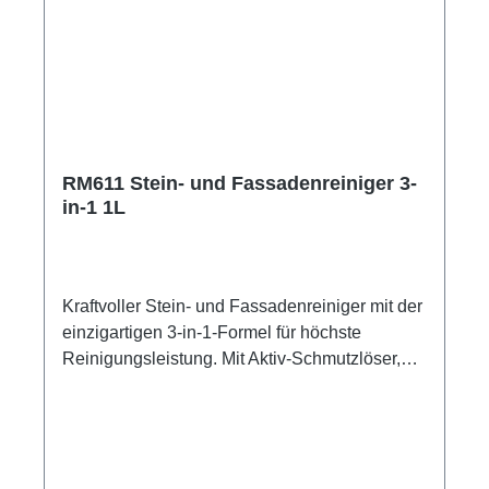
RM611 Stein- und Fassadenreiniger 3-
in-1 1L
Kraftvoller Stein- und Fassadenreiniger mit der
einzigartigen 3-in-1-Formel für höchste
Reinigungsleistung. Mit Aktiv-Schmutzlöser,
Schutzformel gegen Wiederanschmutzung
sowie Wind- und Wetterschutz. Für höchste
Reinigungseffizienz, Pflege und Schutz in
einem Schritt. Einsetzbar auf Steinterrassen,