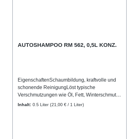
AUTOSHAMPOO RM 562, 0,5L KONZ.
EigenschaftenSchaumbildung, kraftvolle und
schonende ReinigungLöst typische
Verschmutzungen wie Öl, Fett, Winterschmutz,
EmissionsverschmutzungSchnelle und
Inhalt:
0.5 Liter
(21,00 € / 1 Liter)
effiziente Reinigung in Verbindung mit einem
Kärcher HochdruckreinigerpH neutraläußerst
materialschonendTenside nach OECD
biologisch