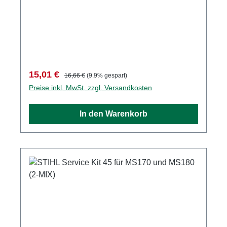
Verkaufspreis:
Regulärer Preis:
15,01 €
16,66 €
(9.9% gespart)
Preise inkl. MwSt. zzgl. Versandkosten
In den Warenkorb