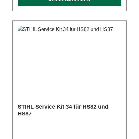
höheren Belastungen im Innen- und
Außenbereich stand, selbst wenn Sie Splitter
oder Späne aufsaugen. Der Vlies-Filtersack
lässt sich einfach auswechseln und unterstützt
eine sichere Entsorgung der aufgesaugten
Materialien. Die STIHL Vlies-Filtersäcke für
den Akku-Nass-/Trockensauger STIHL SEA 50
werden in einer praktischen 4er-
Packung geliefert. Tipp: Nutzen Sie die Vorteile
eines Mehrfachfiltersystems. Durch die
Kombination von STIHL Vlies-Filtersack und
STIHL Filterpatrone ergibt sich ein noch
höherer Abscheidegrad.
STIHL Service Kit 34 für HS82 und
HS87