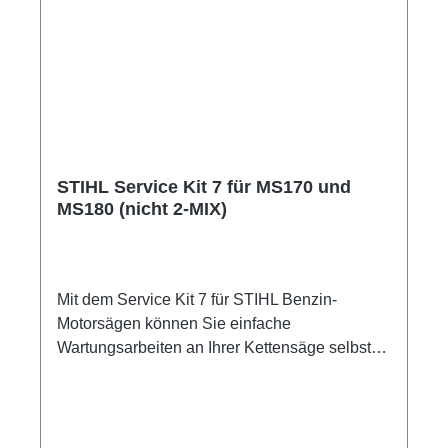
STIHL Service Kit 7 für MS170 und
MS180 (nicht 2-MIX)
Mit dem Service Kit 7 für STIHL Benzin-
Motorsägen können Sie einfache
Wartungsarbeiten an Ihrer Kettensäge selbst
durchführen. Durch diese proaktiven und
regelmäßigen Standard-Wartungen, wie den
Tausch von Luft- und Kraftstofffilter sowie der
Zündkerze, erhöhen Sie die Lebensdauer Ihrer