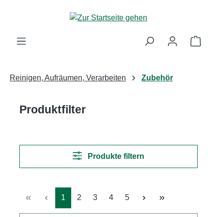
Zum Hauptinhalt springen
Ware
Reinigen, Aufräumen, Verarbeiten
Zubehör
Produktfilter
Produkte filtern
Seite
Seite
Seite
Seite
Seite
1
2
3
4
5