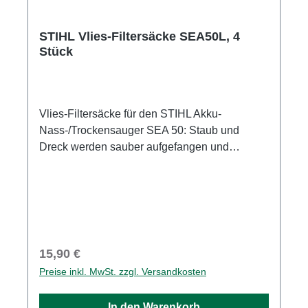
STIHL Vlies-Filtersäcke SEA50L, 4
Stück
Vlies-Filtersäcke für den STIHL Akku-
Nass-/Trockensauger SEA 50: Staub und
Dreck werden sauber aufgefangen und
entsorgt STIHL Filtersäcke aus Vlies nehmen
zuverlässig Staub und Dreck auf. Die robusten
Filtersäcke sind hochwertig verarbeitet und
können sowohl bei privaten Reinigungen im
Haus oder im Auto als auch bei professionellen
Einsätzen mit Ihrem Akku-
Regulärer Preis:
15,90 €
Nass-/Trockensauger STIHL SEA
Preise inkl. MwSt. zzgl. Versandkosten
50 eingesetzt werden. Die STIHL
Filtersäcke aus reißfestem Vlies halten auch
In den Warenkorb