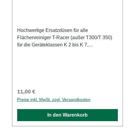
Hochwertige Ersatzdüsen für alle
Flächenreiniger T-Racer (außer T300/T 350)
für die Geräteklassen K 2 bis K 7,
Dachrinnenreiniger PC 20 für K 3 bis K 7
sowie Unterbodenreiniger für K 2 bis K 5.
Regulärer Preis:
11,00 €
Preise inkl. MwSt. zzgl. Versandkosten
In den Warenkorb