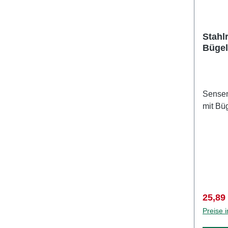
Stahl
Bügel
Sensen
mit Bü
Verkau
25,89
Preise 