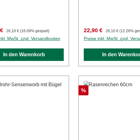
fspreis:
Regulärer Preis:
Verkaufspreis:
Regulärer Preis:
 €
22,90 €
26,10 €
(16.09% gespart)
26,10 €
(12.26% ges
inkl. MwSt. zzgl. Versandkosten
Preise inkl. MwSt. zzgl. Ver
In den Warenkorb
In den Warenko
Rabatt
%