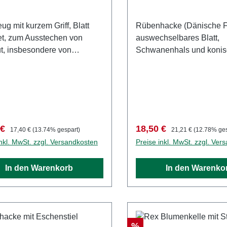
g mit kurzem Griff, Blatt
Rübenhacke (Dänische F
et, zum Ausstechen von
auswechselbares Blatt,
t, insbesondere von
Schwanenhals und konis
urzeln.
mit Kiefernstiel 140 cm
fspreis:
Regulärer Preis:
Verkaufspreis:
Regulärer Preis:
 €
18,50 €
17,40 €
(13.74% gespart)
21,21 €
(12.78% ges
inkl. MwSt. zzgl. Versandkosten
Preise inkl. MwSt. zzgl. Ver
In den Warenkorb
In den Warenko
Rabatt
%