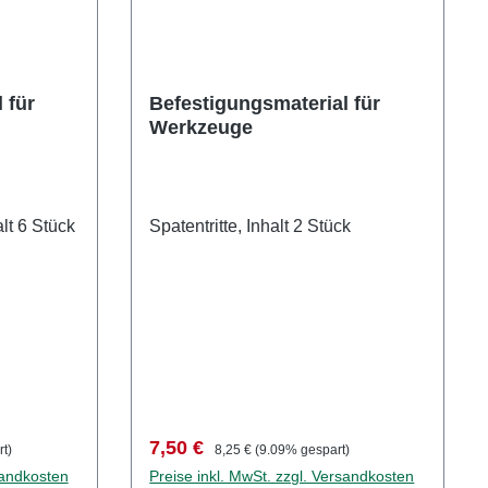
 für
Befestigungsmaterial für
Werkzeuge
lt 6 Stück
Spatentritte, Inhalt 2 Stück
Verkaufspreis:
Regulärer Preis:
7,50 €
t)
8,25 €
(9.09% gespart)
sandkosten
Preise inkl. MwSt. zzgl. Versandkosten