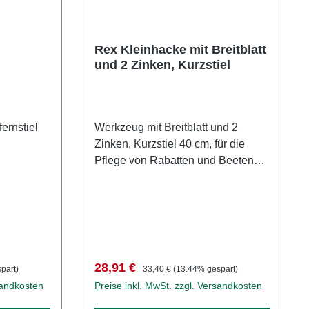
Rex Kleinhacke mit Breitblatt
und 2 Zinken, Kurzstiel
ernstiel
Werkzeug mit Breitblatt und 2
Zinken, Kurzstiel 40 cm, für die
Pflege von Rabatten und Beeten
sowie Grabstellen.
Verkaufspreis:
Regulärer Preis:
28,91 €
part)
33,40 €
(13.44% gespart)
sandkosten
Preise inkl. MwSt. zzgl. Versandkosten