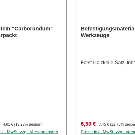
tein "Carborundum"
Befestigungsmaterial
rpackt
Werkzeuge
Forst-Holzkeile-Satz, Inha
fspreis:
Regulärer Preis:
Verkaufspreis:
Regulärer Preis:
€
6,50 €
4,61 €
(13.23% gespart)
7,45 €
(12.75% gespar
inkl. MwSt. zzgl. Versandkosten
Preise inkl. MwSt. zzgl. Ver