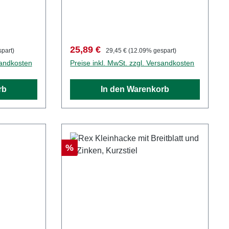
Verkaufspreis:
Regulärer Preis:
25,89 €
part)
29,45 €
(12.09% gespart)
sandkosten
Preise inkl. MwSt. zzgl. Versandkosten
rb
In den Warenkorb
Rabatt
%