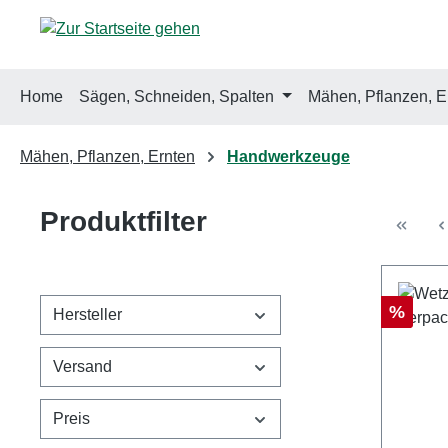
m Hauptinhalt springen
Zur Suche springen
Zur Hauptnavigation springen
Home
Sägen, Schneiden, Spalten
Mähen, Pflanzen, E
Mähen, Pflanzen, Ernten
Handwerkzeuge
Produktfilter
Rabatt
%
Hersteller
Versand
Preis