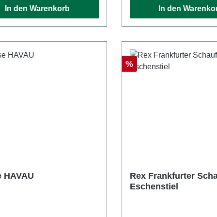
In den Warenkorb
In den Warenko
Rabatt
%
e HAVAU
Rex Frankfurter Scha
Eschenstiel