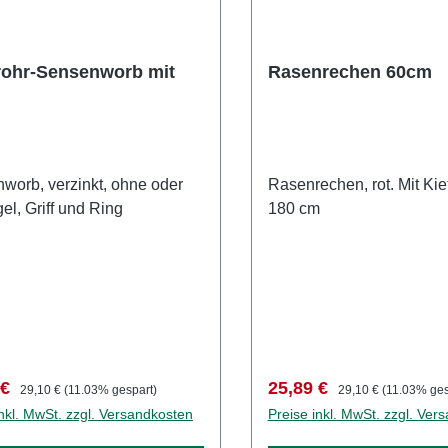
rohr-Sensenworb mit
Rasenrechen 60cm
worb, verzinkt, ohne oder
Rasenrechen, rot. Mit Kief
gel, Griff und Ring
180 cm
fspreis:
Regulärer Preis:
Verkaufspreis:
Regulärer Preis:
 €
25,89 €
29,10 €
(11.03% gespart)
29,10 €
(11.03% ges
inkl. MwSt. zzgl. Versandkosten
Preise inkl. MwSt. zzgl. Ver