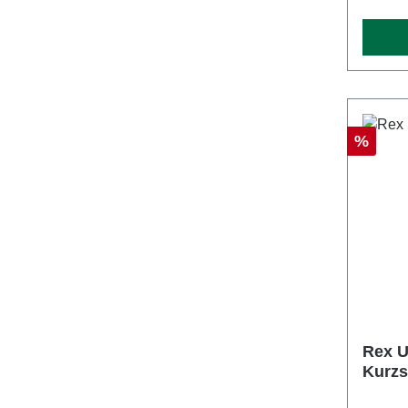
Rabatt
%
Rex U
Kurzs