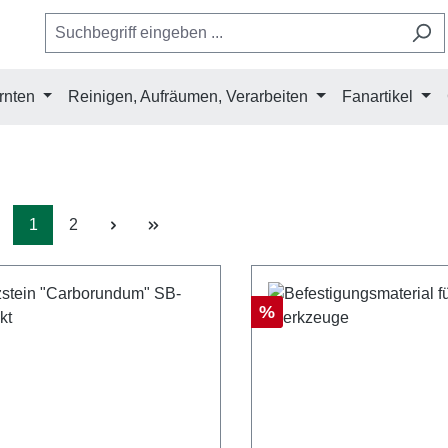
rnten
Reinigen, Aufräumen, Verarbeiten
Fanartikel
Seite
Seite
1
2
Rabatt
%