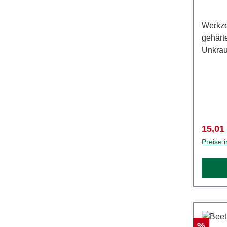
Werkzeu
gehärt
Unkrau
Pfahlw
Verkau
15,01
Preise 
Rabatt
%