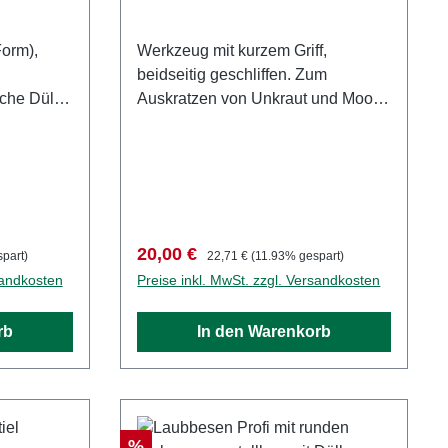
orm),
Werkzeug mit kurzem Griff,
beidseitig geschliffen. Zum
che Dülle,
Auskratzen von Unkraut und Moos
zwischen Pflastersteinen.
Verkaufspreis:
Regulärer Preis:
20,00 €
part)
22,71 €
(11.93% gespart)
sandkosten
Preise inkl. MwSt. zzgl. Versandkosten
rb
In den Warenkorb
Rabatt
%