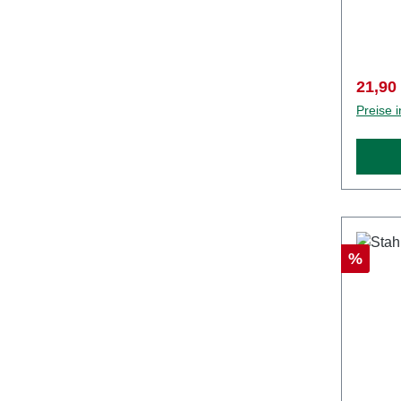
Verkau
21,90
Preise 
Rabatt
%