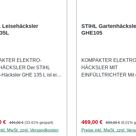
 Leisehäcksler
STIHL Gartenhäcksle
35L
GHE105
AKTER ELEKTRO-
KOMPAKTER ELEKTRO
HÄCKSLER Der STIHL
HÄCKSLER MIT
o-Häcksler GHE 135 L ist ein
EINFÜLLTRICHTER Mit
ist für Häckselarbeiten in
STIHL Elektro-Häcksler
nsibler Umgebung. Er
sind Sie im gesamten Gar
t zugleich über ausreichend
für mittelgroße Häckselar
ng, um mittelgroße Mengen
gerüstet. Der Gartenhäcks
Schnittguts zu zerkleinern.
sich besonders, wenn Si
nnen den Walzenhäcksler
hauptsächlich holzigen
fspreis:
Regulärer Preis:
Verkaufspreis:
Regulärer Preis:
0 €
469,00 €
449,00 €
(33.41% gespart)
499,00 €
(6.01% g
e Kleeblattöffnung mit
Baumschnitt oder Hecken
inkl. MwSt. zzgl. Versandkosten
Preise inkl. MwSt. zzgl. Ver
em Heckenschnitt, Zweigen
schreddern wollen, der e