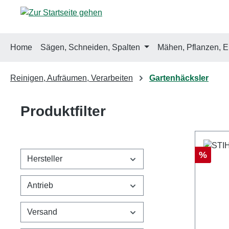
m Hauptinhalt springen
Zur Suche springen
Zur Hauptnavigation springen
Home
Sägen, Schneiden, Spalten
Mähen, Pflanzen, E
Reinigen, Aufräumen, Verarbeiten
Gartenhäcksler
Produktfilter
Rabatt
%
Hersteller
Antrieb
Versand