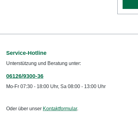
weiche
diesem
separa
länger
abklap
Durch 
spezie
Service-Hotline
erhalt
Unterstützung und Beratung unter:
hochwe
starke
06126/9300-36
Blätte
Sandwi
Mo-Fr 07:30 - 18:00 Uhr, Sa 08:00 - 13:00 Uhr
vibrati
Es wir
starken
Oder über unser
Kontaktformular
.
Starks
laufruh
Neben 
Komfor