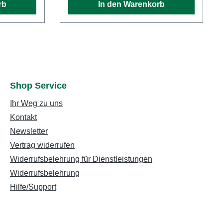
rb
In den Warenkorb
bst bis zu
Schnittqualität, hohe Effizienz und
nert das
eine lange Lebensdauer der
 zu feinen
Messer sorgt das 2-Kammer-
ut stehen
System. Auf diese Weise können
Sie die beiden im Gerät verbauten
ügung.
Zerkleinerungssysteme separat
hrt zu
versorgen – entweder mit hartem
Shop Service
pen für
Schnittgut oder weichem
ittgut und
Ihr Weg zu uns
Grünschnitt. Falls Sie den Benzin
ise und
Häcksler aus Sicherheitsgründen
Kontakt
e. Neben
kurzfristig anhalten möchten,
Newsletter
keit sind
betätigen Sie einfach die
Vertrag widerrufen
kmale
Verschlussschraube am Gehäuse
Widerrufsbelehrung für Dienstleistungen
er GH 460
des GH 460 C. Der One Click/One
Widerrufsbelehrung
Turn
Turn Sicherheitsschalter unterbricht
 Drehung
Hilfe/Support
dann den Antrieb des Messerwerks.
ird der
Erstaunlich mobil wird der Häcksler
nmal
übrigens, sobald Sie ihn leicht
Benzin-
kippen. Denn dank seiner