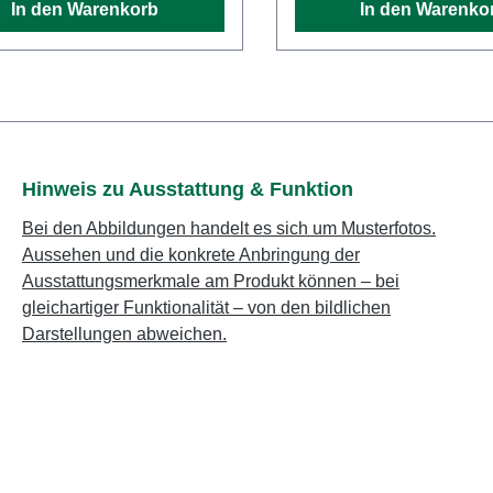
In den Warenkorb
In den Warenko
s Schnittgut lassen sich bei
Grünschnitt und Laub. Sel
 Gartenhäcksler durch
60 mm dicke Äste zerklei
te Öffnungen einfüllen. Für
Messerwerk in kurzer Zeit
e Äste können Sie den
Spänen. Je nach Schnittg
pbaren Zufuhrtrichter nutzen.
Ihnen zwei separate
das 2-Kammer-System mit
Einfüllöffnungen zur Verf
llen Häckselmessern
Das 2-Kammer-System fü
Hinweis zu Ausstattung & Funktion
en Sie gleichbleibend
zwei speziellen Messerty
rtige Ergebnisse, ob bei
Bei den Abbildungen handelt es sich um Musterfotos.
hartes oder weiches Schn
n Ästen oder weichen
Aussehen und die konkrete Anbringung der
garantiert langfristig präz
rn und Blumen. Das
Ausstattungsmerkmale am Produkt können – bei
zügige Arbeitsergebniss
ch-Messerwerk arbeitet
gleichartiger Funktionalität – von den bildlichen
der hohen Leistungsfähig
onsarm und äußerst effizient.
Darstellungen abweichen.
auch die Sicherheitsmer
d angetrieben von einem
ausgeprägt. So verfügt d
 Elektromotor, der mit
über den One Click/One 
trom betrieben wird und
Sicherheitsschalter. Bei
ig seine Kraft überträgt.
der Verschlussschraube w
Leistung, Vielseitigkeit und
Motor direkt gestoppt. Ei
t zählt auch Sicherheit zu
gekippt, können Sie den 