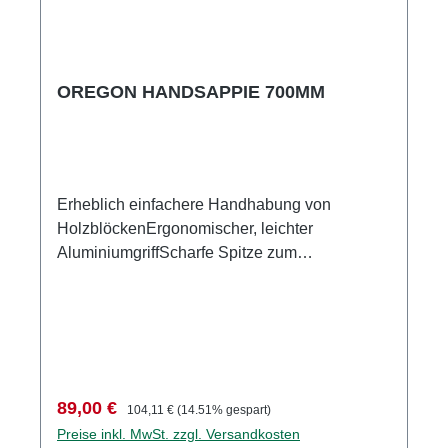
OREGON HANDSAPPIE 700MM
Erheblich einfachere Handhabung von
HolzblöckenErgonomischer, leichter
AluminiumgriffScharfe Spitze zum
problemlosen Greifen des Holzes 70cm Länge
Verkaufspreis:
Regulärer Preis:
89,00 €
104,11 €
(14.51% gespart)
Preise inkl. MwSt. zzgl. Versandkosten