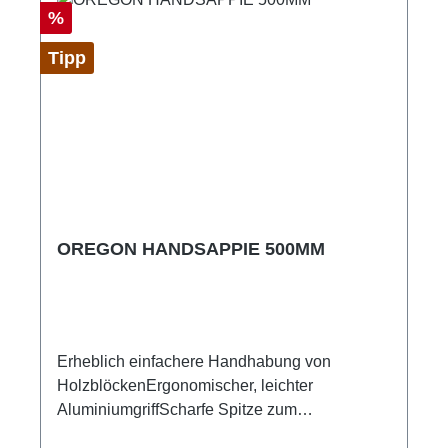
Rabatt
%
Tipp
OREGON HANDSAPPIE 500MM
Erheblich einfachere Handhabung von
HolzblöckenErgonomischer, leichter
AluminiumgriffScharfe Spitze zum
problemlosen Greifen des Holzes50cm Länge