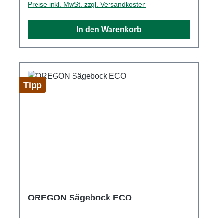
Preise inkl. MwSt. zzgl. Versandkosten
zum Schutz vor RostJapanischer
Premiumstahl mit hohem
In den Warenkorb
KohlenstoffgehaltKegel geschliffenes Messer,
um die Reibung zu verringern und eine längere
Lebensdauer zu gewährleistenErgonomisches
Griffdesign exklusiv für OregonImpulsgehärtet
mit 6,5 Zähnen pro Zoll ( 7,5 Zähne /30mm
Tipp
)inkl. Holster zur sicheren Lagerung der Säge
OREGON Sägebock ECO