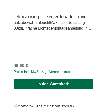
Leicht zu transportieren, zu installieren und
aufzubewahrenLeichtMaximale Belastung
80kgEinfache MontageMontageanleitung in
der Schachtel enthaltenIn attraktiver
Verkaufsverpackung
Regulärer Preis:
49,60 €
Preise inkl. MwSt. zzgl. Versandkosten
In den Warenkorb