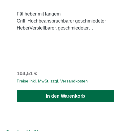
Fällheber mit langem
Griff Hochbeanspruchbarer geschmiedeter
HeberVerstellbarer, geschmiedeter
KanthakenGebogener Griff für zusätzliche
HebelwirkungBequemer rutschsicherer Griff
Regulärer Preis:
104,51 €
Preise inkl. MwSt. zzgl. Versandkosten
In den Warenkorb