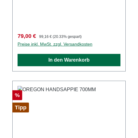
Verkaufspreis:
Regulärer Preis:
79,00 €
99,16 €
(20.33% gespart)
Preise inkl. MwSt. zzgl. Versandkosten
In den Warenkorb
Rabatt
%
Tipp