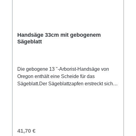
Handsäge 33cm mit gebogenem
Sägeblatt
Die gebogene 13 "-Arborist-Handsäge von
Oregon enthält eine Scheide für das
Sägeblatt.Der Sägeblattzapfen erstreckt sich
über die gesamte Länge des Griffs und wird mit
zwei Schrauben für eine starke und
zuverlässige Befestigung befestigt. Die Tri-
Edge-Zähne bieten drei Schnittwinkel, um eine
gleichmäßige und sichere Befestigung zu
gewährleisten sauber
Regulärer Preis:
41,70 €
geschnitten. Austauschbare KlingeVerchromt