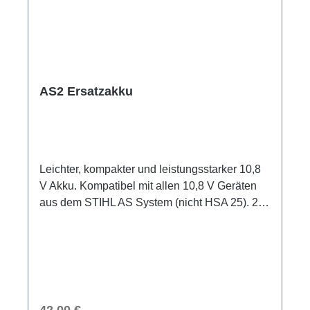
AS2 Ersatzakku
Leichter, kompakter und leistungsstarker 10,8
V Akku. Kompatibel mit allen 10,8 V Geräten
aus dem STIHL AS System (nicht HSA 25). 28
Wh Akku-Energie. Gewicht 220 g. Hohe
Leistung dank 28 Wh EnergieinhaltIn allen
10,8 V Produkten des AS-Systems
verwendbarLeicht und kompakt bei einem
Gewicht von nur 220 gLeistungsstarker,
vielseitig einsetzbarer 10,8 V Akku
Regulärer Preis:
42,00 €