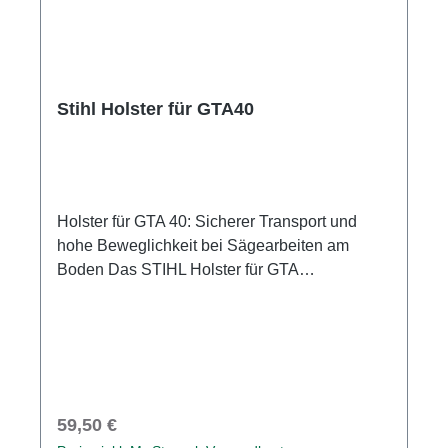
Transport ist die PS 1 mit einem Gürtelhaken
aus Metall ausgestattet.
Stihl Holster für GTA40
Holster für GTA 40: Sicherer Transport und
hohe Beweglichkeit bei Sägearbeiten am
Boden Das STIHL Holster für GTA
40 erleichtert den Transport und die schnelle
Handhabung des Akku-Gehölzschneiders
STIHL GTA 40 bei professionellen
Sägearbeiten am Boden, beispielsweise im
Obstbau. Dank der automatischen
Verriegelung durch die Autolock-
Regulärer Preis:
59,50 €
Funktion bleibt der STIHL GTA 40 bei