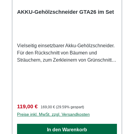
AKKU-Gehölzschneider GTA26 im Set
Vielseitig einsetzbarer Akku-Gehölzschneider.
Für den Rückschnitt von Bäumen und
Sträuchern, zum Zerkleinern von Grünschnitt
und zum Bauen mit Holz. Mit 1/4"-Sägekette für
hohe Schnittleistung und kraftvolle Schnitte.
Rutschfester Bediengriff für perfekte
Ergonomie. Werkzeugloser Kettenwechsel,
flexible Schutzhaube für sicheres Arbeiten, mit
Ladezustandsanzeige. Der GTA 26 ist im Set
Verkaufspreis:
Regulärer Preis:
119,00 €
169,00 €
(29.59% gespart)
oder als Einzelgerät erhältlich.Im Set
Preise inkl. MwSt. zzgl. Versandkosten
enthalten:1 x Akku-Gehölzschneider GTA 26
mit flexibler Schutzhaube1 x Lithium-Ionen-
In den Warenkorb
Akku AS 2, 28 Wh, 10,8 V1 x