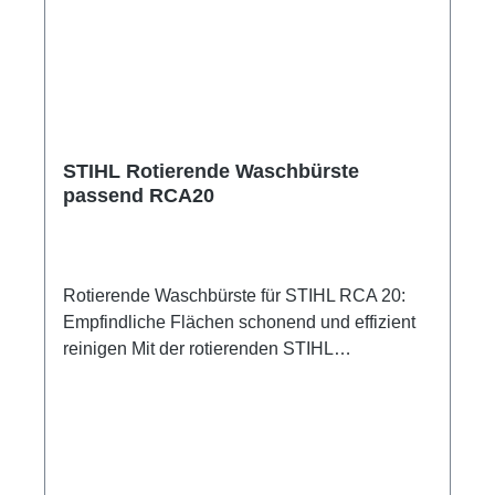
Streuobstwiese schnell und einfach montieren.
STIHL Rotierende Waschbürste
passend RCA20
Rotierende Waschbürste für STIHL RCA 20:
Empfindliche Flächen schonend und effizient
reinigen Mit der rotierenden STIHL
Waschbürste können Sie mit Ihrem Akku-
Druckreiniger RCA 20 spezifische
Reinigungsaufgaben an glatten Oberflächen
im privaten Bereich schonend und gründlich
ausführen. Für eine effiziente Arbeitsweise