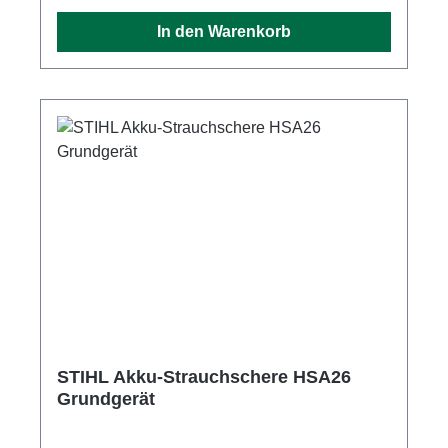
KettenwechselPerfekte Ergonomie durch
In den Warenkorb
rutschfesten BediengriffZum Rückschnitt von
Bäumen und Sträuchern und Zerkleinern von
GrünschnittHohe Schnittleistung und kraftvolle
Schnitte dank bewährter 1/4"-PM3-
SägeketteVielseitig einsetzbarer Akku-
Gehölzschneider
STIHL Akku-Strauchschere HSA26
Grundgerät