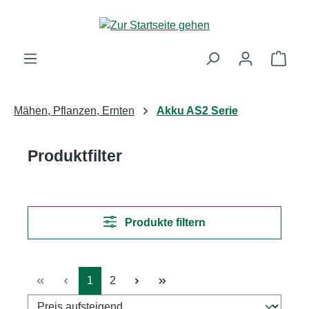
Zum Hauptinhalt springen
Ware
Mähen, Pflanzen, Ernten
Akku AS2 Serie
Produktfilter
Produkte filtern
Seite
Seite
1
2