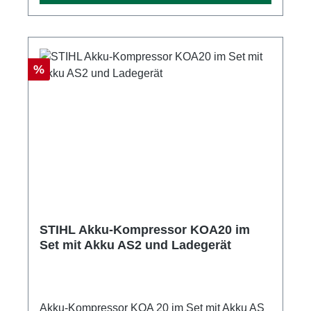
Standardladegerät AL 11 x Light
Führungsschiene 10 cm1 x ¼“-PM3-Sägekette
10 cm1 x Multioil Bio, 50 ml1 x Transporttasche
Schwarz/Orange mit Ösen zur Wandmontage
Rabatt
%
STIHL Akku-Kompressor KOA20 im
Set mit Akku AS2 und Ladegerät
Akku-Kompressor KOA 20 im Set mit Akku AS