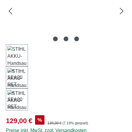
Verkaufspreis:
%
129,00 €
Regulärer Preis:
139,00 €
(7.19% gespart)
Preise inkl. MwSt. zzgl. Versandkosten