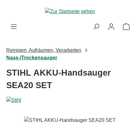
Zum Hauptinhalt springen
Ware
Reinigen, Aufräumen, Verarbeiten
Nass-/Trockensauger
STIHL AKKU-Handsauger
SEA20 SET
Bildergalerie überspringen