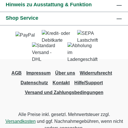
Hinweis zu Ausstattung & Funktion
mit Edelstahlkolben Druckabschaltung
Integrierter Wasserfeinfilter Ölstandschauglas
Shop Service
Wassereingang aus Messing
AGB
Impressum
Über uns
Widerrufsrecht
Datenschutz
Kontakt
Hilfe/Support
Versand und Zahlungsbedingungen
Alle Preise inkl. gesetzl. Mehrwertsteuer zzgl.
Versandkosten
und ggf. Nachnahmegebühren, wenn nicht