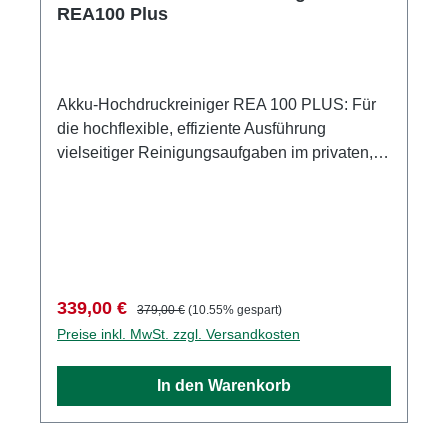
REA100 Plus
Akku-Hochdruckreiniger REA 100 PLUS: Für
die hochflexible, effiziente Ausführung
vielseitiger Reinigungsaufgaben im privaten,
hausnahen Bereich Der Akku-
Hochdruckreiniger STIHL REA 100 PLUS ist
ein kompaktes, leichtes und tragbares Gerät für
Reinigungsarbeiten an Orten ohne Strom- und
Wasseranschluss sowie rund ums Haus und
im Garten. Ganz gleich ob auf dem
Verkaufspreis:
Regulärer Preis:
339,00 €
379,00 €
(10.55% gespart)
Gartengrundstück mit Laube, beim Camping
Preise inkl. MwSt. zzgl. Versandkosten
oder zu Hause – mit diesem Akku-
Hochdruckreiniger können Sie überall
In den Warenkorb
vielseitige private Reinigungsarbeiten effizient
durchführen. Zum Beispiel lassen sich damit
Terrassen, Treppen oder auch Gartenmöbel