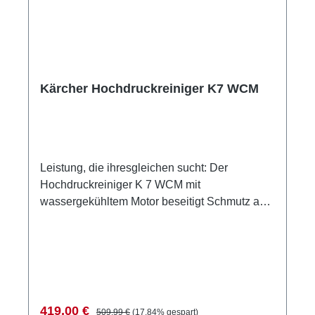
Strahlrohr erleichtern den Transport und die
Lagerung.
Kärcher Hochdruckreiniger K7 WCM
Leistung, die ihresgleichen sucht: Der
Hochdruckreiniger K 7 WCM mit
wassergekühltem Motor beseitigt Schmutz auf
Wegen, Terrassen, Gartengeräten oder Autos
effektiv und kraftvoll.Technische DatenStromart
(V/Hz) 230 / 50Druck (bar/MPa) 20 - max. 180 /
2 - max. 18Fördermenge (l/h) max.
600Flächenleistung (m²/h) 60Zulauftemperatur
(°C) max. 60Anschlussleistung (kW)
Verkaufspreis:
Regulärer Preis:
419,00 €
509,99 €
(17.84% gespart)