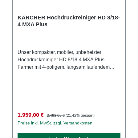
KÄRCHER Hochdruckreiniger HD 8/18-
4 MXA Plus
Unser kompakter, mobiler, unbeheizter
Hochdruckreiniger HD 8/18-4 MXA Plus
Farmer mit 4-poligem, langsam laufendem
Drehstrommotor überzeugt mit einer großen
Ausstattungsvielfalt, servicefreundlichem
Geräteaufbau und hoher Flexibilität in der
Anwendung. Die federgetriebene automatische
Schlauchtrommel vereinfacht das Handling
des Hochdruckschlauchs, verkürzt die
Verkaufspreis:
Regulärer Preis:
1.959,00 €
2.493,05 €
(21.42% gespart)
Rüstzeiten und erhöht die Betriebssicherheit.
Preise inkl. MwSt. zzgl. Versandkosten
Eine robuste 3-Kolben-Axialpumpe mit
Messing-Zylinderkopf steigert