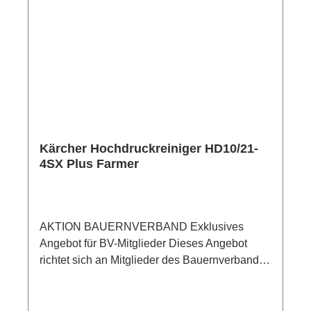
Integrierter Wasserfeinfilter Ölstandschauglas
Wassereingang aus Messing
Kärcher Hochdruckreiniger HD10/21-
4SX Plus Farmer
AKTION BAUERNVERBAND Exklusives
Angebot für BV-Mitglieder Dieses Angebot
richtet sich an Mitglieder des Bauernverbands.
Für die Bestellung ist die Angabe Ihres
Bauern- oder Winzerverbands sowie Ihrer
Mitgliedsnummer zwingend erforderlich.