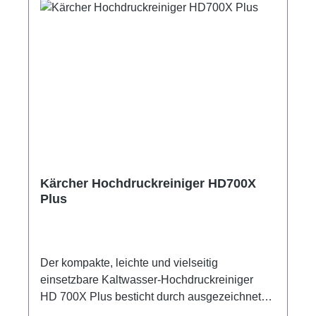
mReinigungsmitteleinsatz über:
AnsaugschlauchWassergekühlter
MotorIntegrierter WasserfilterAdapter
Gartenschlauchanschluss A3/4"
Kärcher Hochdruckreiniger HD700X
Plus
Der kompakte, leichte und vielseitig
einsetzbare Kaltwasser-Hochdruckreiniger
HD 700X Plus besticht durch ausgezeichnete
Mobilität und eignet sich sowohl für stehenden