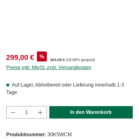
Verkaufspreis:
%
299,00 €
Regulärer Preis:
364,98 €
(18.08% gespart)
Preise inkl. MwSt. zzgl. Versandkosten
Auf Lager, Abholbereit oder Lieferung innerhalb 1-3
Tage
Produkt Anzahl: Gib den gewünschten Wert e
In den Warenkorb
Produktnummer:
30K5WCM