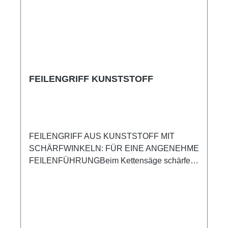
FEILENGRIFF KUNSTSTOFF
FEILENGRIFF AUS KUNSTSTOFF MIT
SCHÄRFWINKELN: FÜR EINE ANGENEHME
FEILENFÜHRUNGBeim Kettensäge schärfen
sorgt der STIHL Feilengriff aus Kunststoff mit
Schärfwinkeln dafür, dass Sie die Feile
angenehm führen können. Dank der
integrierten Schärfwinkel können sowohl Profis
als auch Privatanwender die Feile beim