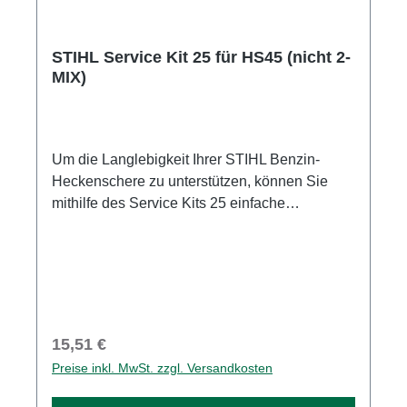
STIHL Service Kit 25 für HS45 (nicht 2-
MIX)
Um die Langlebigkeit Ihrer STIHL Benzin-
Heckenschere zu unterstützen, können Sie
mithilfe des Service Kits 25 einfache
Wartungsarbeiten an Ihrer Heckenschere
selbst durchführen. Regelmäßige Standard-
Wartungen, wie der Tausch von Luft- und
Kraftstofffilter sowie der Austausch der
Zündkerze, sind in der Regel schnell erledigt
und tragen dazu bei, die Lebensdauer des
Regulärer Preis:
15,51 €
Motors zu erhöhen. So können Sie mit Ihrer
Preise inkl. MwSt. zzgl. Versandkosten
Heckenschere stets zuverlässig und mit
optimaler Leistung arbeiten. Im STIHL Service