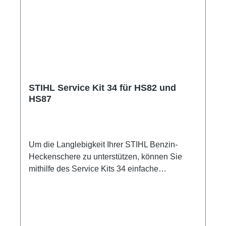
Betanken von STIHL MotorgerätenFür alle
STIHL Kombikanister, Benzinkanister und
MotoMix-5-l-Kanister
STIHL Service Kit 34 für HS82 und
HS87
Um die Langlebigkeit Ihrer STIHL Benzin-
Heckenschere zu unterstützen, können Sie
mithilfe des Service Kits 34 einfache
Wartungsarbeiten an Ihrer Heckenschere
selbst durchführen. Regelmäßige Standard-
Wartungen, wie der Tausch von Luft- und
Kraftstofffilter sowie der Austausch der