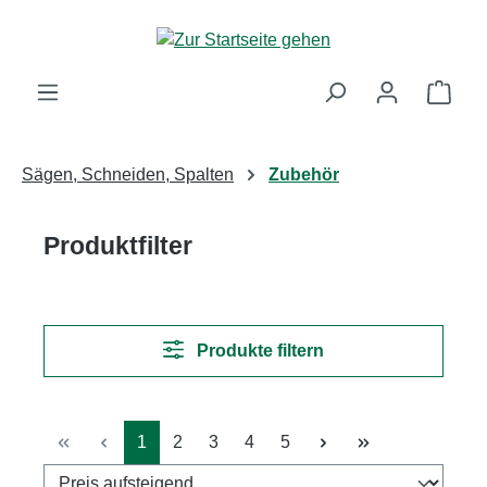
Zum Hauptinhalt springen
Ware
Sägen, Schneiden, Spalten
Zubehör
Produktfilter
Produkte filtern
Seite
Seite
Seite
Seite
Seite
1
2
3
4
5