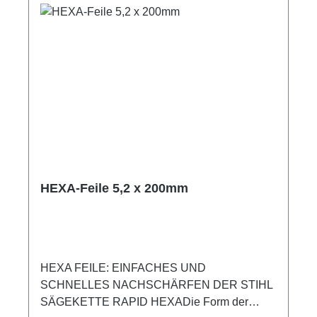
Sie die Feile in einem Schärfwinkel von 30º
an. So erreichen Sie dank des STIHL
Schärfgitters einen schnellen Schnitt mit Ihrer
Sägekette. Schärfgitter als Hilfsmittel zum
KettenschärfenKorrekte Führung der Feile wird
durch Winkel-Linien erleichtertPraktische
Haftmagneten sorgen für eine einfache
Befestigung
HEXA-Feile 5,2 x 200mm
HEXA FEILE: EINFACHES UND
SCHNELLES NACHSCHÄRFEN DER STIHL
SÄGEKETTE RAPID HEXADie Form der