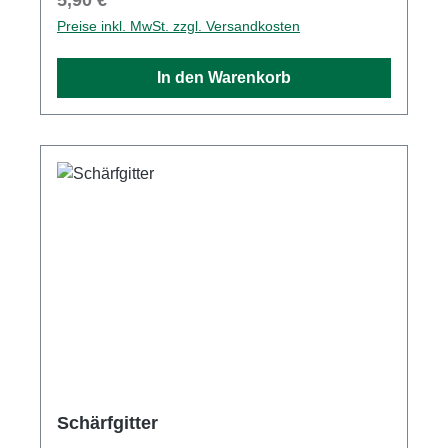
weiterhin mit Ihrer STIHL Motorsäge effizient
Preise inkl. MwSt. zzgl. Versandkosten
Bäume zu fällen oder zu entasten. Der
Feilengriff FH1 ist für Rundfeilen von 3,2 mm
In den Warenkorb
bis 5,5 mm geeignet. Feilen-Softgriff mit
Schärfwinkeln für die KettenpflegeFür
Privatanwender und ProfisAngenehme
Führung der Feile beim
SchärfvorgangGeeignet für Rundfeilen von 3,2
bis 5,5 mm
Schärfgitter