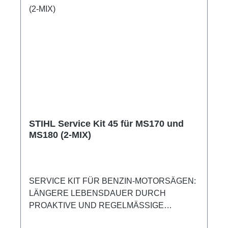
Tanköffnungen ab einem Durchmesser von
23,5 mm verwenden.Einsetzbar bei allen
STIHL KombikanisternZum einfachen
Betanken von STIHL Geräten ohne
ÜberfüllenVerwendbar für alle Tanköffnungen
Ø > 23,5 mm
STIHL Service Kit 45 für MS170 und
MS180 (2-MIX)
SERVICE KIT FÜR BENZIN-MOTORSÄGEN:
LÄNGERE LEBENSDAUER DURCH
PROAKTIVE UND REGELMÄSSIGE
WARTUNMit dem Service Kit 45 für STIHL