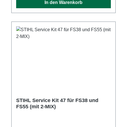
In den Warenkorb
Kit 25 für STIHL Benzin-Heckenschere HS 45
(nicht 2-Mix) erhalten Sie folgende
Komponenten für eine Standard-
Wartung: VliesluftfilterZündkerzeKraftstofffilter
STIHL Service Kit 47 für FS38 und
FS55 (mit 2-MIX)