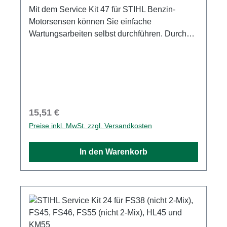
Mit dem Service Kit 47 für STIHL Benzin-
Motorsensen können Sie einfache
Wartungsarbeiten selbst durchführen. Durch
diese proaktiven und regelmäßigen Standard-
Wartungen, wie den Tausch von Luft- und
Kraftstofffilter sowie der Zündkerze, verlängern
Sie die Lebensdauer Ihrer STIHL Motorsense.
So tragen Sie selbst dazu bei, dass
Maschinenkomponenten und Bauteile vor
Regulärer Preis:
15,51 €
Schmutz und Beschädigung geschützt werden
Preise inkl. MwSt. zzgl. Versandkosten
und der Motor Ihres Geräts stets zuverlässig
und mit optimaler Leistung arbeitet. Im STIHL
In den Warenkorb
Service Kit 47 für FS 38 (mit STIHL 2-MIX
Motor) und FS 55 (mit STIHL 2-MIX-Motor)
erhalten Sie folgende Komponenten für eine
Standard-Wartung: Vliesluftfilter Zündkerze
Kraftstofffilter