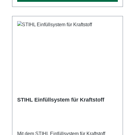
Kit 26 für FC 56, FC 70, FS 40, FS 50, FS 56,
FS 70, HT 56 und KM 56 erhalten Sie folgende
Komponenten für eine Standard-
Wartung: VliesluftfilterZündkerzeKraftstofffilter
STIHL Einfüllsystem für Kraftstoff
Mit dem STIHL Einfüllsystem für Kraftstoff