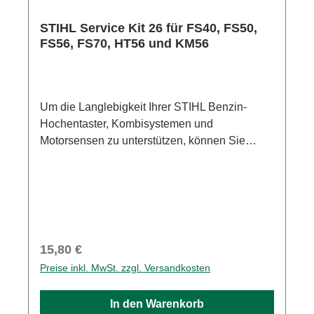
STIHL Service Kit 26 für FS40, FS50,
FS56, FS70, HT56 und KM56
Um die Langlebigkeit Ihrer STIHL Benzin-
Hochentaster, Kombisystemen und
Motorsensen zu unterstützen, können Sie
mithilfe des Service Kits 26 einfache
Wartungsarbeiten an Ihrem Motorgerät selbst
durchführen. Regelmäßige Standard-
Wartungen, wie der Tausch von Luft- und
Kraftstofffilter sowie der Austausch der
Zündkerze, sind in der Regel schnell erledigt
Regulärer Preis:
15,80 €
und tragen dazu bei, die Lebensdauer eines
Preise inkl. MwSt. zzgl. Versandkosten
Motors zu erhöhen. So können Sie mit Ihrem
STIHL Gerät stets zuverlässig und mit
In den Warenkorb
optimaler Leistung arbeiten. Im STIHL Service