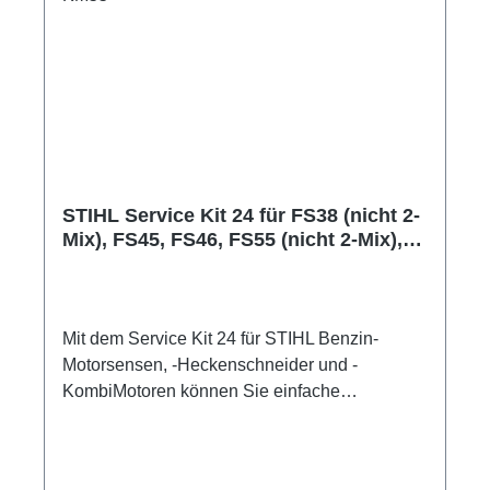
STIHL Service Kit 24 für FS38 (nicht 2-
Mix), FS45, FS46, FS55 (nicht 2-Mix),
HL45 und KM55
Mit dem Service Kit 24 für STIHL Benzin-
Motorsensen, -Heckenschneider und -
KombiMotoren können Sie einfache
Wartungsarbeiten an Ihrem Motorgerät selbst
durchführen. Durch diese proaktiven und
regelmäßigen Standard-Wartungen, wie den