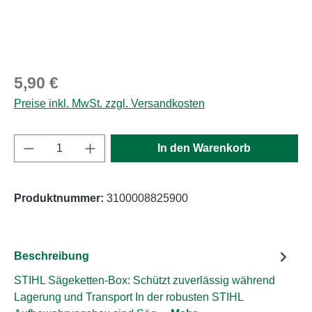
Regulärer Preis:
5,90 €
Preise inkl. MwSt. zzgl. Versandkosten
Produkt Anzahl: Gib den gewünschten Wert e
In den Warenkorb
Produktnummer:
3100008825900
Beschreibung
STIHL Sägeketten-Box: Schützt zuverlässig während
Lagerung und Transport In der robusten STIHL