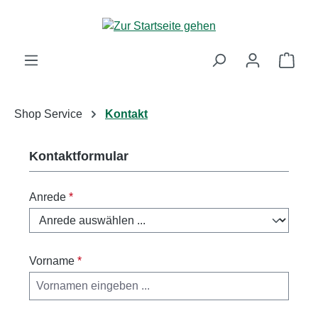
Zum Hauptinhalt springen
Ware
Shop Service
Kontakt
Kontaktformular
Anrede
*
Vorname
*