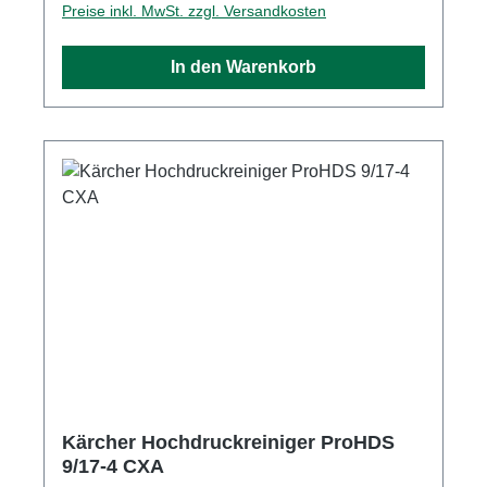
Preise inkl. MwSt. zzgl. Versandkosten
Heizöl (eco!efficiency) (kg/h) 5,1 Tankinhalt
Brennstoff (l) 20 + 10 Abmessungen (L × B × H)
In den Warenkorb
(mm) 1330 × 750 × 1060 Gewicht (kg) 190,0
Ausstattung 1 × EASY!Force Advanced
Hochdruckpistole 1 × Hochdruckschlauch
(10 m) 1 × Edelstahl-Strahlrohr (1050 mm) 1 ×
Powerdüse 25° 4-poliger Drehstrommotor,
wassergekühlt Druckabschaltung Servo
Control Trockenlaufschutz
Kärcher Hochdruckreiniger ProHDS
9/17-4 CXA