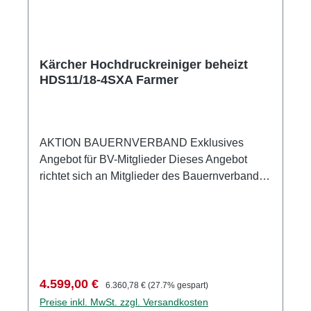
Kärcher Hochdruckreiniger beheizt
HDS11/18-4SXA Farmer
AKTION BAUERNVERBAND Exklusives
Angebot für BV-Mitglieder Dieses Angebot
richtet sich an Mitglieder des Bauernverbands.
Für die Bestellung ist die Angabe Ihres
Bauern- oder Winzerverbands sowie Ihrer
Mitgliedsnummer zwingend erforderlich.
Technische Daten Stromart ( Ph / V / Hz) 3 /
400 / 50 Fördermenge (l/h) 500 - 1000
Arbeitsdruck (bar / MPa) 30 - 180 / 3 - 18 Max.
Verkaufspreis:
Regulärer Preis:
4.599,00 €
6.360,78 €
(27.7% gespart)
Temperatur (°C) 80 Anschlussleistung (kW) 7,0
Preise inkl. MwSt. zzgl. Versandkosten
Verbrauch Heizöl (eco!efficiency) (kg/h) 5,2