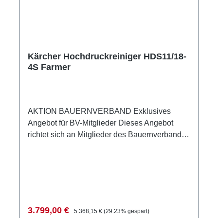
widerstandsfähige Chassis, in dem die Tanks
für Reinigungsmittel und Brennstoff geschützt
integriert sind.
Kärcher Hochdruckreiniger HDS11/18-
4S Farmer
AKTION BAUERNVERBAND Exklusives
Angebot für BV-Mitglieder Dieses Angebot
richtet sich an Mitglieder des Bauernverbands.
Für die Bestellung ist die Angabe Ihres
Bauern- oder Winzerverbands sowie Ihrer
Mitgliedsnummer zwingend erforderlich.
Technische Daten Stromart (~/V/Hz) 2 / 400 /
50 Fördermenge (l/h) 500 – 1100 Arbeitsdruck
(bar/MPa) 30 – 180 / 3 – 18 Max. Temperatur
Verkaufspreis:
Regulärer Preis:
3.799,00 €
5.368,15 €
(29.23% gespart)
(°C) 80 Anschlussleistung (kW) 7,0 Verbrauch