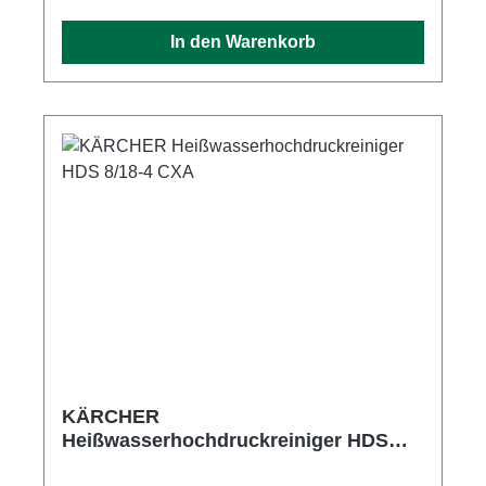
Tankinhalt Brennstoff (l) 25 Tankinhalt
In den Warenkorb
Reinigungsmittel (l) 20 x 10 Abmessungen ( L x
B x H) 1330 x 750 x 1060 Gewicht mit Zubehör
(kg) 198,0 Ausstattung 1 x Easy!Force
Advanced Handspritzpistole 1 x Strahlrohr,
Edelstahl (1050 mm) 1 x Powerdüse 25° 1 x
Anbausatz automatische Schlauchtrommel 20
m Hochdruckschlauch 4-poliger
Drehstrommotor, wassergekühlt
Druckabschaltung Integrierter Wasserfeinfilter
Servo Control Trockenlaufschutz
KÄRCHER
Heißwasserhochdruckreiniger HDS
8/18-4 CXA