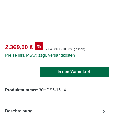
Verkaufspreis:
%
2.369,00 €
Regulärer Preis:
2.641,80 €
(10.33% gespart)
Preise inkl. MwSt. zzgl. Versandkosten
Produkt Anzahl: Gib den gewünschten Wert e
In den Warenkorb
Produktnummer:
30HDS5-15UX
Beschreibung