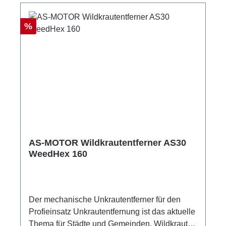
Rabatt
%
AS-MOTOR Wildkrautentferner AS30
WeedHex 160
Der mechanische Unkrautentferner für den
Profieinsatz Unkrautentfernung ist das aktuelle
Thema für Städte und Gemeinden. Wildkraut