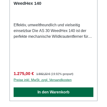
WeedHex 140
Effektiv, umweltfreundlich und vielseitig
einsetzbar Die AS 30 WeedHex 140 ist der
perfekte mechanische Wildkrautentferner für
anspruchsvolle Aufgaben – ganz ohne
Chemie. Mit ihrer kompakten Bauweise,
reduzierter Bürstengeschwindigkeit und
flexiblen Einstellmöglichkeiten bietet sie eine
umweltfreundliche Lösung für jede Fläche. Ob
im Sommer zur effektiven Wildkrautentfernung
Verkaufspreis:
Regulärer Preis:
1.275,00 €
1.592,22 €
(19.92% gespart)
oder im Winter für die Beseitigung von Schnee
Preise inkl. MwSt. zzgl. Versandkosten
und Eis – diese Maschine ist Ihr zuverlässiger
Begleiter das ganze Jahr über.
In den Warenkorb