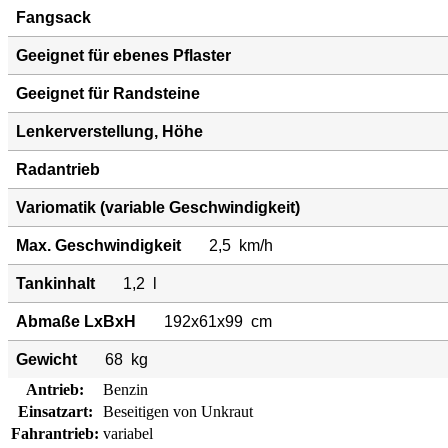
Fangsack
Geeignet für ebenes Pflaster
Geeignet für Randsteine
Lenkerverstellung, Höhe
Radantrieb
Variomatik (variable Geschwindigkeit)
Max. Geschwindigkeit
2,5
km/h
Tankinhalt
1,2
l
Abmaße LxBxH
192x61x99
cm
Gewicht
68
kg
Antrieb:
Benzin
Einsatzart:
Beseitigen von Unkraut
Fahrantrieb:
variabel