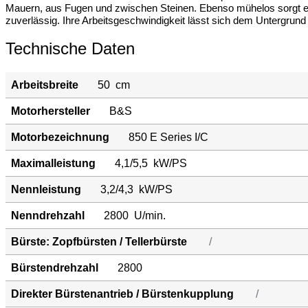
Mauern, aus Fugen und zwischen Steinen. Ebenso mühelos sorgt er 
zuverlässig. Ihre Arbeitsgeschwindigkeit lässt sich dem Untergrun
Technische Daten
Arbeitsbreite
50
cm
Motorhersteller
B&S
Motorbezeichnung
850 E Series I/C
Maximalleistung
4,1/5,5
kW/PS
Nennleistung
3,2/4,3
kW/PS
Nenndrehzahl
2800
U/min.
Bürste: Zopfbürsten / Tellerbürste
/
Bürstendrehzahl
2800
Direkter Bürstenantrieb / Bürstenkupplung
/