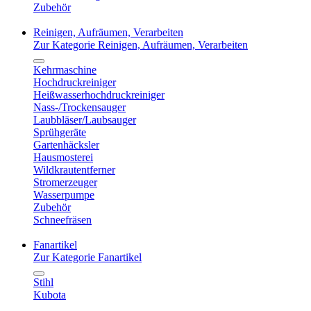
Zubehör
Reinigen, Aufräumen, Verarbeiten
Zur Kategorie Reinigen, Aufräumen, Verarbeiten
Kehrmaschine
Hochdruckreiniger
Heißwasserhochdruckreiniger
Nass-/Trockensauger
Laubbläser/Laubsauger
Sprühgeräte
Gartenhäcksler
Hausmosterei
Wildkrautentferner
Stromerzeuger
Wasserpumpe
Zubehör
Schneefräsen
Fanartikel
Zur Kategorie Fanartikel
Stihl
Kubota