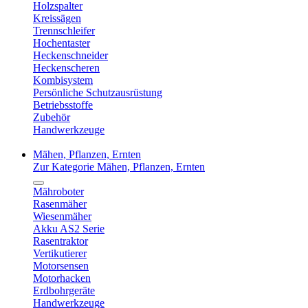
Holzspalter
Kreissägen
Trennschleifer
Hochentaster
Heckenschneider
Heckenscheren
Kombisystem
Persönliche Schutzausrüstung
Betriebsstoffe
Zubehör
Handwerkzeuge
Mähen, Pflanzen, Ernten
Zur Kategorie Mähen, Pflanzen, Ernten
Mähroboter
Rasenmäher
Wiesenmäher
Akku AS2 Serie
Rasentraktor
Vertikutierer
Motorsensen
Motorhacken
Erdbohrgeräte
Handwerkzeuge