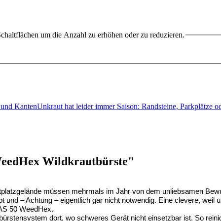
chaltflächen um die Anzahl zu erhöhen oder zu reduzieren.
 und KantenUnkraut hat leider immer Saison: Randsteine, Parkplätze 
eedHex Wildkrautbürste"
rtplatzgelände müssen mehrmals im Jahr von dem unliebsamen Bewuch
t und – Achtung – eigentlich gar nicht notwendig. Eine clevere, weil
r AS 50 WeedHex.
ürstensystem dort, wo schweres Gerät nicht einsetzbar ist. So reinig