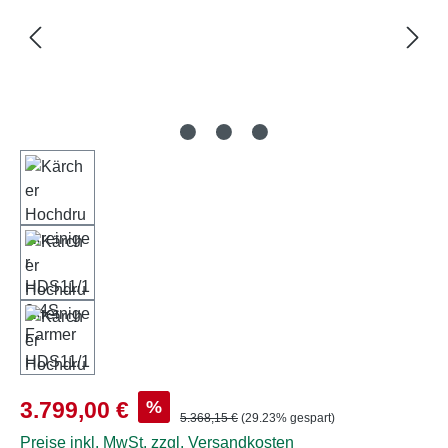
Verkaufspreis:
%
3.799,00 €
Regulärer Preis:
5.368,15 €
(29.23% gespart)
Preise inkl. MwSt. zzgl. Versandkosten