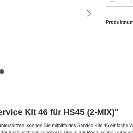
Produktnu
vice Kit 46 für HS45 (2-MIX)"
terstützen, können Sie mithilfe des Service Kits 46 einfache
ie der Austausch der Zündkerze sind in der Regel schnell erledi