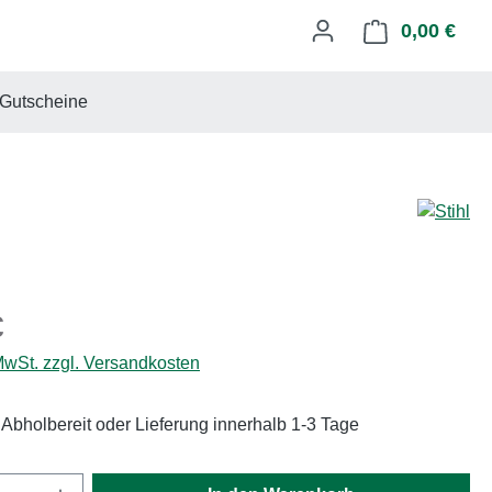
0,00 €
Ware
Gutscheine
eis:
€
 MwSt. zzgl. Versandkosten
 Abholbereit oder Lieferung innerhalb 1-3 Tage
Anzahl: Gib den gewünschten Wert ein oder