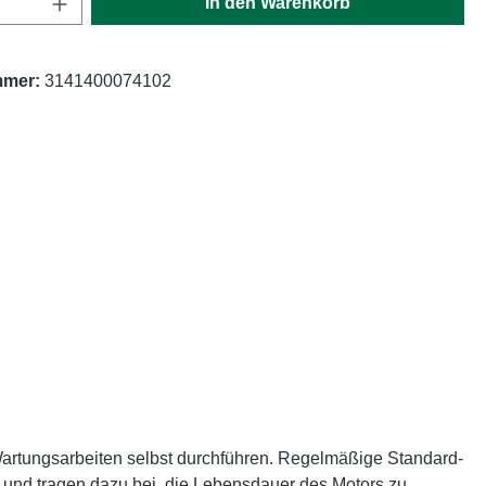
In den Warenkorb
mmer:
3141400074102
 Wartungsarbeiten selbst durchführen. Regelmäßige Standard-
gt und tragen dazu bei, die Lebensdauer des Motors zu