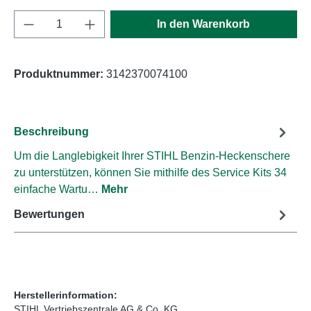
Produkt Anzahl: Gib den gewünschten Wert e
In den Warenkorb
Produktnummer:
3142370074100
Beschreibung
Um die Langlebigkeit Ihrer STIHL Benzin-Heckenschere
zu unterstützen, können Sie mithilfe des Service Kits 34
einfache Wartu…
Mehr
Bewertungen
Herstellerinformation:
STIHL Vertriebszentrale AG & Co. KG