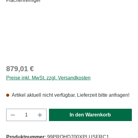
Regulärer Preis:
879,01 €
Preise inkl. MwSt. zzgl. Versandkosten
Artikel aktuell nicht verfügbar. Lieferzeit bitte anfragen!
Produkt Anzahl: Gib den gewünschten Wert e
In den Warenkorb
Produktnummer:
99PROHD700XPLUSFRC1