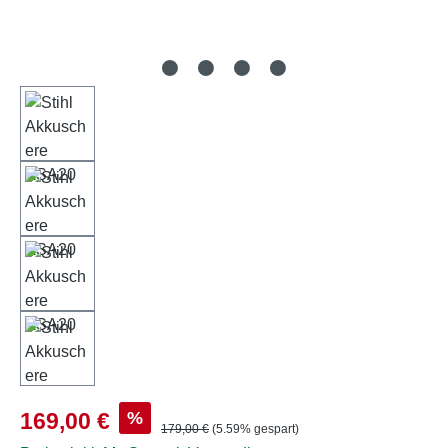
Verkaufspreis:
%
169,00 €
Regulärer Preis:
179,00 €
(5.59% gespart)