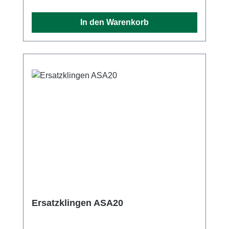
Astschere durch die spezielle Polsterung des
Holsters vor dem Herausfallen geschützt und
In den Warenkorb
gleichzeitig immer griffbereit. Dank
innovativem STIHL Clip-System mit
doppeltem Metall-Clip lässt sich das robuste,
einfach zu reinigende Holster schnell und
bequem am separat erhältlichen Hüftgurt
STIHL ADVANCE X-Flex und am Gürtel
STIHL ADVANCE X-Flex befestigen. Das
STIHL Clip-System eignet sich auch dafür,
das Holster an einem normalen Gürtel zu
befestigen. Das Holster STIHL ADVANCE X-
Flex ist mit folgenden STIHL Akku-Astscheren
kompatibel: Akku-Astschere ASA 20 Akku-
Astschere ASA 130 Akku-Astschere ASA 140
Hinweis: Das Holster STIHL ADVANCE X-
Flex gehört zum Lieferumfang der Akku-
Ersatzklingen ASA20
Astscheren ASA 130 und ASA 140 und ist mit
dem Tragsystem für ASA 130 und ASA 140