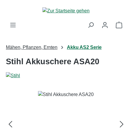
Zum Hauptinhalt springen
Ware
Mähen, Pflanzen, Ernten
Akku AS2 Serie
Stihl Akkuschere ASA20
Bildergalerie überspringen