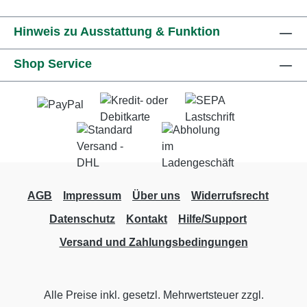
dem im Akku-Schacht der STIHL ASA 20
Hinweis zu Ausstattung & Funktion
integrierten Bordwerkzeug sowohl zu Hause
als auch vor Ort im Weinberg oder auf der
Shop Service
Streuobstwiese schnell und einfach
montieren.
AGB
Impressum
Über uns
Widerrufsrecht
Datenschutz
Kontakt
Hilfe/Support
Versand und Zahlungsbedingungen
Alle Preise inkl. gesetzl. Mehrwertsteuer zzgl.