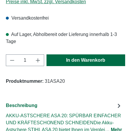
Preise inkl. MwSt. zzgl. Versandkosten
Versandkostenfrei
Auf Lager, Abholbereit oder Lieferung innerhalb 1-3
Tage
Produkt Anzahl: Gib den gewünschten Wert e
In den Warenkorb
Produktnummer:
31ASA20
Beschreibung
AKKU-ASTSCHERE ASA 20: SPÜRBAR EINFACHER
UND KRÄFTESCHONEND SCHNEIDENDie Akku-
Astschere STIHL ASA 20 bietet Ihnen im Verglei…
Mehr