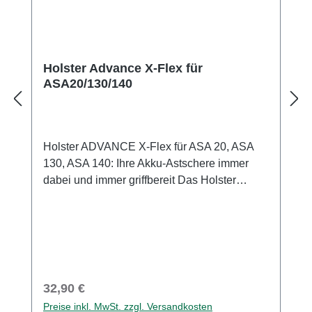
Holster Advance X-Flex für
ASA20/130/140
Holster ADVANCE X-Flex für ASA 20, ASA
130, ASA 140: Ihre Akku-Astschere immer
dabei und immer griffbereit Das Holster
STIHL ADVANCE X-Flex für die Akku-
Astscheren ASA 20, ASA 130 und ASA
140 erhöht den Arbeitskomfort zum Beispiel
beim Beschneiden von Sträuchern, Reben
und Obstbäumen. Denn mit dem Holster
können Sie Ihre Akku-Astschere immer
Regulärer Preis:
32,90 €
bequem bei sich tragen. Zudem ist die Akku-
Preise inkl. MwSt. zzgl. Versandkosten