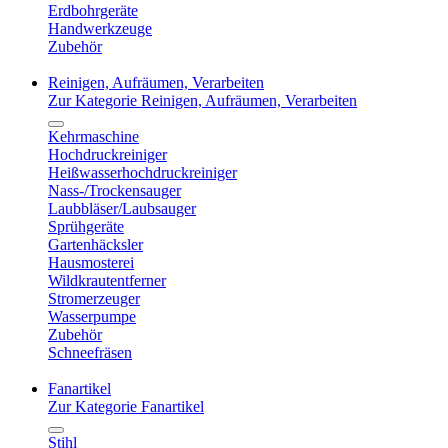
Erdbohrgeräte
Handwerkzeuge
Zubehör
Reinigen, Aufräumen, Verarbeiten
Zur Kategorie Reinigen, Aufräumen, Verarbeiten
Kehrmaschine
Hochdruckreiniger
Heißwasserhochdruckreiniger
Nass-/Trockensauger
Laubbläser/Laubsauger
Sprühgeräte
Gartenhäcksler
Hausmosterei
Wildkrautentferner
Stromerzeuger
Wasserpumpe
Zubehör
Schneefräsen
Fanartikel
Zur Kategorie Fanartikel
Stihl