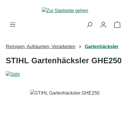
Zum Hauptinhalt springen
Ware
Reinigen, Aufräumen, Verarbeiten
Gartenhäcksler
STIHL Gartenhäcksler GHE250
Bildergalerie überspringen