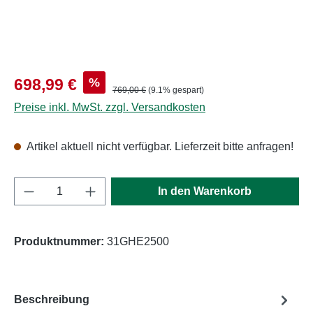
Verkaufspreis:
%
698,99 €
Regulärer Preis:
769,00 €
(9.1% gespart)
Preise inkl. MwSt. zzgl. Versandkosten
Artikel aktuell nicht verfügbar. Lieferzeit bitte anfragen!
Produkt Anzahl: Gib den gewünschten Wert e
In den Warenkorb
Produktnummer:
31GHE2500
Beschreibung