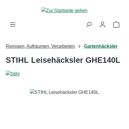
Zum Hauptinhalt springen
Ware
Reinigen, Aufräumen, Verarbeiten
Gartenhäcksler
STIHL Leisehäcksler GHE140L
Bildergalerie überspringen