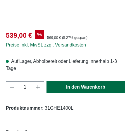
Verkaufspreis:
%
539,00 €
Regulärer Preis:
569,00 €
(5.27% gespart)
Preise inkl. MwSt. zzgl. Versandkosten
Auf Lager, Abholbereit oder Lieferung innerhalb 1-3
Tage
Produkt Anzahl: Gib den gewünschten Wert e
In den Warenkorb
Produktnummer:
31GHE1400L