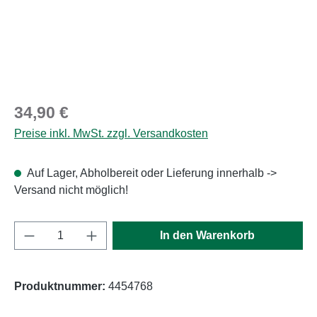
Regulärer Preis:
34,90 €
Preise inkl. MwSt. zzgl. Versandkosten
Auf Lager, Abholbereit oder Lieferung innerhalb ->
Versand nicht möglich!
Produkt Anzahl: Gib den gewünschten Wert e
In den Warenkorb
Produktnummer:
4454768