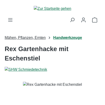
Zum Hauptinhalt springen
Ware
Mähen, Pflanzen, Ernten
Handwerkzeuge
Rex Gartenhacke mit
Eschenstiel
Bildergalerie überspringen