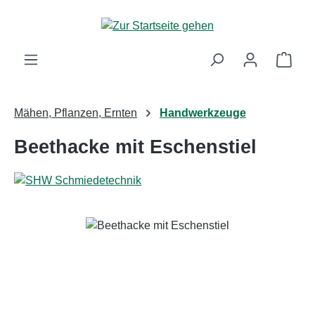
Zum Hauptinhalt springen
Ware
Mähen, Pflanzen, Ernten
Handwerkzeuge
Beethacke mit Eschenstiel
Bildergalerie überspringen