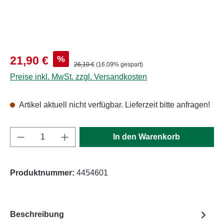
Verkaufspreis:
%
21,90 €
Regulärer Preis:
26,10 €
(16.09% gespart)
Preise inkl. MwSt. zzgl. Versandkosten
Artikel aktuell nicht verfügbar. Lieferzeit bitte anfragen!
Produkt Anzahl: Gib den gewünschten Wert e
In den Warenkorb
Produktnummer:
4454601
Beschreibung