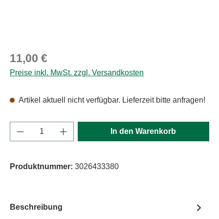
Regulärer Preis:
11,00 €
Preise inkl. MwSt. zzgl. Versandkosten
Artikel aktuell nicht verfügbar. Lieferzeit bitte anfragen!
Produkt Anzahl: Gib den gewünschten Wert e
In den Warenkorb
Produktnummer:
3026433380
Beschreibung