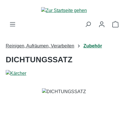
Zum Hauptinhalt springen
Ware
Reinigen, Aufräumen, Verarbeiten
Zubehör
DICHTUNGSSATZ
Bildergalerie überspringen