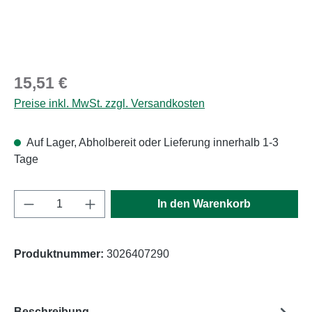
Regulärer Preis:
15,51 €
Preise inkl. MwSt. zzgl. Versandkosten
Auf Lager, Abholbereit oder Lieferung innerhalb 1-3
Tage
Produkt Anzahl: Gib den gewünschten Wert e
In den Warenkorb
Produktnummer:
3026407290
Beschreibung