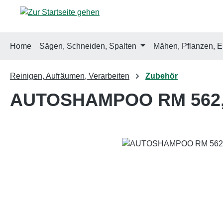
m Hauptinhalt springen
Zur Suche springen
Zur Hauptnavigation springen
Home
Sägen, Schneiden, Spalten
Mähen, Pflanzen, E
Reinigen, Aufräumen, Verarbeiten
Zubehör
AUTOSHAMPOO RM 562, 
Bildergalerie überspringen