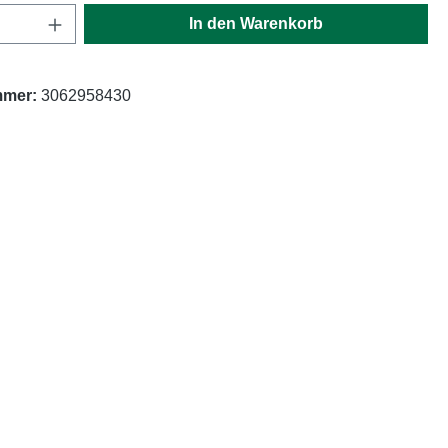
Anzahl: Gib den gewünschten Wert ein oder
In den Warenkorb
mmer:
3062958430