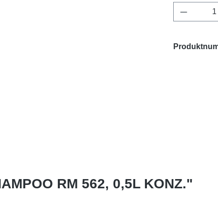
Produkt 
Produktnu
HAMPOO RM 562, 0,5L KONZ."