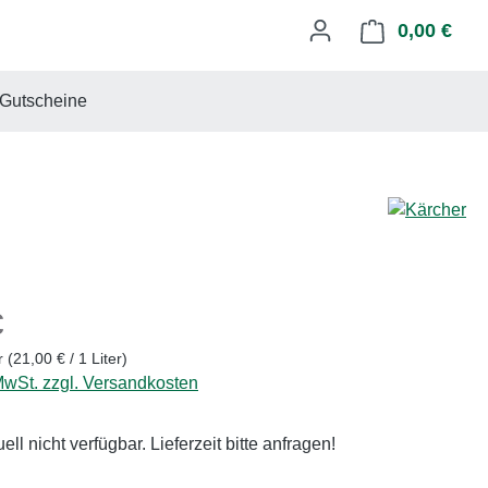
0,00 €
Ware
Gutscheine
eis:
€
er
(21,00 € / 1 Liter)
 MwSt. zzgl. Versandkosten
uell nicht verfügbar. Lieferzeit bitte anfragen!