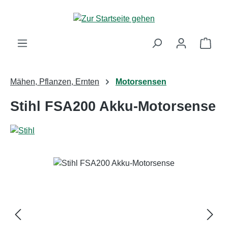
Zum Hauptinhalt springen
Ware
Mähen, Pflanzen, Ernten
Motorsensen
Stihl FSA200 Akku-Motorsense
Bildergalerie überspringen