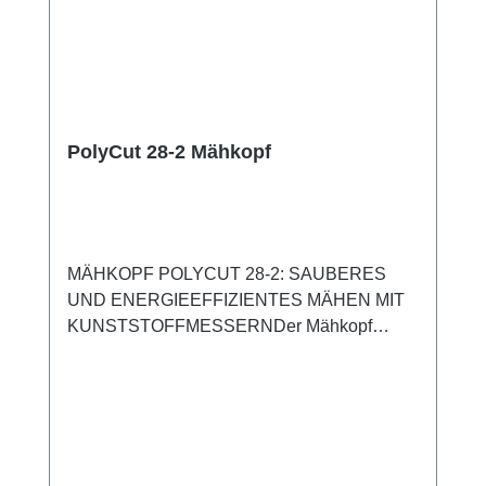
PolyCut 28-2 Mähkopf
MÄHKOPF POLYCUT 28-2: SAUBERES
UND ENERGIEEFFIZIENTES MÄHEN MIT
KUNSTSTOFFMESSERNDer Mähkopf
STIHL PolyCut 28-2 ist mit 2 robusten
Kunststoffmessern bestückt, die zum
Grasmähen deutlich weniger Energie
benötigen als ein Mähfaden. Dadurch können
Sie mit Ihrer Akku-Motorsense pro Akku-
Ladung deutlich länger arbeiten. Bei Benzin-