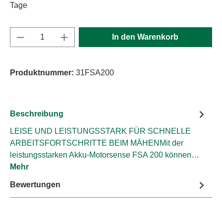
Tage
Produkt Anzahl: Gib den gewünschten Wert e
In den Warenkorb
Produktnummer:
31FSA200
Beschreibung
LEISE UND LEISTUNGSSTARK FÜR SCHNELLE
ARBEITSFORTSCHRITTE BEIM MÄHENMit der
leistungsstarken Akku-Motorsense FSA 200 können…
Mehr
Bewertungen