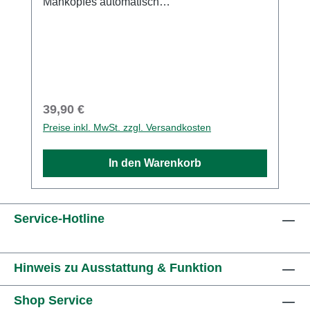
Mähkopfes automatisch
nachgestellt.Praktischer Zweifaden-Mähkopf
für MotorsensenEinfaches Nachstellen des
Fadens durch Auftippen des MähkopfesZum
Mähen und Ausputzen von Rasenkanten, an
Bäumen oder MauernMäht schnell und
effizientVielfältige Auswahl an langlebigen
Regulärer Preis:
39,90 €
Mähfäden
Preise inkl. MwSt. zzgl. Versandkosten
In den Warenkorb
Service-Hotline
Hinweis zu Ausstattung & Funktion
Shop Service