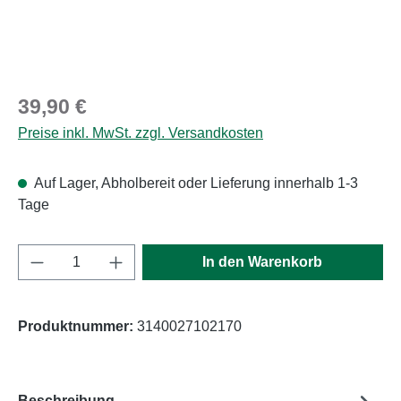
Regulärer Preis:
39,90 €
Preise inkl. MwSt. zzgl. Versandkosten
Auf Lager, Abholbereit oder Lieferung innerhalb 1-3
Tage
Produkt Anzahl: Gib den gewünschten Wert e
In den Warenkorb
Produktnummer:
3140027102170
Beschreibung