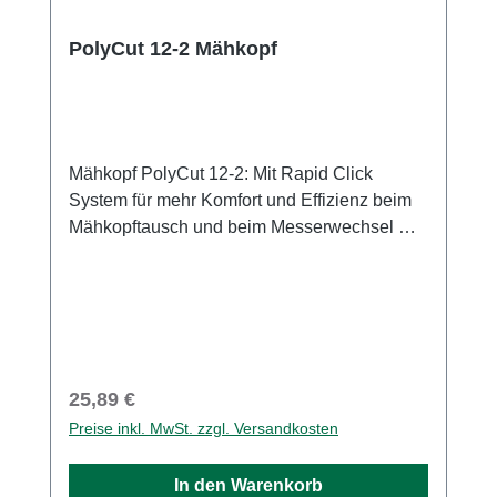
PolyCut 12-2 Mähkopf
Mähkopf PolyCut 12-2: Mit Rapid Click
System für mehr Komfort und Effizienz beim
Mähkopftausch und beim Messerwechsel Der
Mähkopf STIHL PolyCut 12-2 eignet sich für
die Akku-Motorsensen STIHL FSA 70
R und STIHL FSA 110 R, die mit dem STIHL
Rapid Click System ausgestattet sind. Dank
Rapid Click System können Sie den Mähkopf
werkzeuglos per Knopfdruck einfach und
Regulärer Preis:
25,89 €
schnell abnehmen – zum Beispiel um die 2
Preise inkl. MwSt. zzgl. Versandkosten
PolyCut Kunststoffmesser zu wechseln oder
ein anderes Schneidwerkzeug mit
In den Warenkorb
Schnellwechselsystem an Ihrer Motorsense