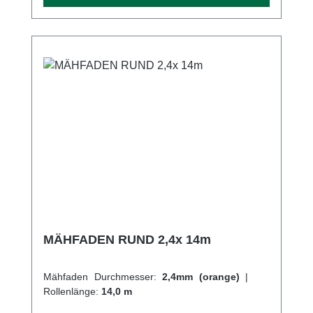
anzubringen. Dank der intelligenten
Bauweise des Mähkopfes lassen sich die 2
PolyCut Kunststoffmesser besonders einfach
werkzeuglos austauschen, ohne dass der
Mähkopf komplett geöffnet oder abgenommen
werden muss. Durch den großen Mähkreis
von 330 mm des STIHL PolyCut 12-2
erledigen Sie das Mähen von mittelhohem
Gras sowie die Pflege von
Rasenkanten schnell und effizient. Für ein
sauberes Schnittbild beim Mähen von
dichtem Gras sind optional auch grüne
Kunststoffmesser mit einem Mähkreis von
300 mm erhältlich. Ein weiterer Vorteil des
MÄHFADEN RUND 2,4x 14m
PolyCut 12-2 ist der niedrigere
Energieverbrauch der Motorsense gegenüber
Mähfaden Durchmesser:
2,4mm (orange)
|
einem Fadenmähkopf, wodurch sich die
Rollenlänge:
14,0 m
Mähzeit pro Akkuladung deutlich erhöhen