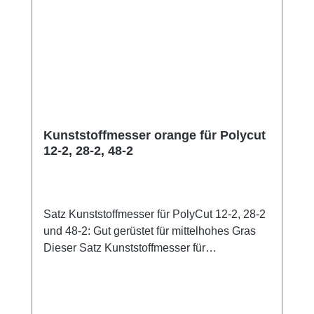
Mit der regelmäßigen Pflege, dem richtigen
Laden des Lithium-Ionen-Akkus sowie der
geeigneten Umgebung für das Lagern des
Akkus unterstützen Sie eine lange
Lebensdauer. Leichter Lithium-Ionen-Akku
144 Wh Akku-Energie bei 1,2 kg Gewicht
Kompatibel mit allen Akku-Geräten des
STIHL AK-Systems 4 praktische LEDs zur
Kunststoffmesser orange für Polycut
Anzeige von Ladezuständen und Energie-
12-2, 28-2, 48-2
Inhalten
Satz Kunststoffmesser für PolyCut 12-2, 28-2
und 48-2: Gut gerüstet für mittelhohes Gras
Dieser Satz Kunststoffmesser für
den Mähkopf PolyCut 28-2 und Mähkopf
PolyCut 48-2 besteht aus 12 hochwertigen
Schneidwerkzeugen. Zusätzlich können Sie