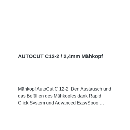
AUTOCUT C12-2 / 2,4mm Mähkopf
Mähkopf AutoCut C 12-2: Den Austausch und
das Befüllen des Mähkopfes dank Rapid
Click System und Advanced EasySpool
besonders bequem und effizient erledigen
Der Mähkopf STIHL AutoCut C 12-2 eignet
sich für die Akku-Motorsensen STIHL FSA 70