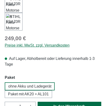
Regulärer Preis:
249,00 €
Preise inkl. MwSt. zzgl. Versandkosten
Auf Lager, Abholbereit oder Lieferung innerhalb 1-3
Tage
auswählen
Paket
ohne Akku und Ladegerät
Paket mit AK20 + AL101
Produkt Anzahl: Gib den gewünschten Wert e