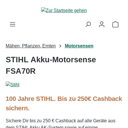
Zum Hauptinhalt springen
Ware
Mähen, Pflanzen, Ernten
Motorsensen
STIHL Akku-Motorsense
FSA70R
100 Jahre STIHL. Bis zu 250€ Cashback
sichern.
Sichere Dir bis zu 250 € Cashback auf alle Geräte aus
dem STIHL Akku AK-System sowie auf einige