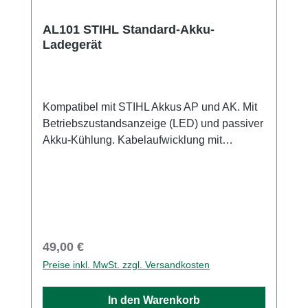
AL101 STIHL Standard-Akku-
Ladegerät
Kompatibel mit STIHL Akkus AP und AK. Mit
Betriebszustandsanzeige (LED) und passiver
Akku-Kühlung. Kabelaufwicklung mit
Klettband. Wandmontage möglich.Kompatibel
mit allen STIHL Akkus AK und APSchnell
erfassbare Betriebszustandsanzeige per
LEDWandmontage möglichKabelaufwicklung
mit Klettband
Regulärer Preis:
49,00 €
Preise inkl. MwSt. zzgl. Versandkosten
In den Warenkorb