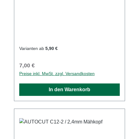
kann. Hinweis: Mähköpfe dürfen nur mit
einem Spezialmähschutz oder einem
kompatiblen STIHL Schutz für
Schneidwerkzeuge eingesetzt werden.
Varianten ab
5,90 €
Regulärer Preis:
7,00 €
Preise inkl. MwSt. zzgl. Versandkosten
In den Warenkorb