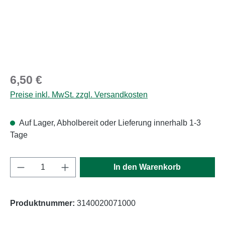
Regulärer Preis:
6,50 €
Preise inkl. MwSt. zzgl. Versandkosten
Auf Lager, Abholbereit oder Lieferung innerhalb 1-3
Tage
Produkt Anzahl: Gib den gewünschten Wert e
In den Warenkorb
Produktnummer:
3140020071000