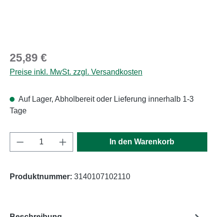
Regulärer Preis:
25,89 €
Preise inkl. MwSt. zzgl. Versandkosten
Auf Lager, Abholbereit oder Lieferung innerhalb 1-3
Tage
Produkt Anzahl: Gib den gewünschten Wert e
In den Warenkorb
Produktnummer:
3140107102110
Beschreibung