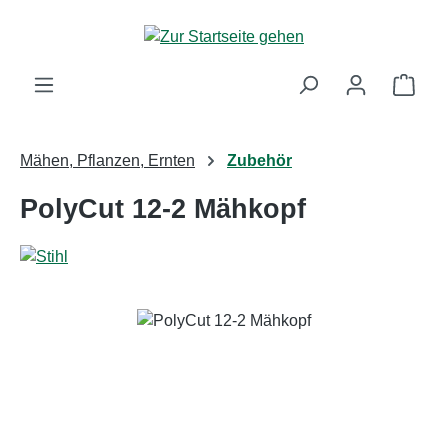
Zum Hauptinhalt springen
Ware
Mähen, Pflanzen, Ernten
Zubehör
PolyCut 12-2 Mähkopf
Bildergalerie überspringen