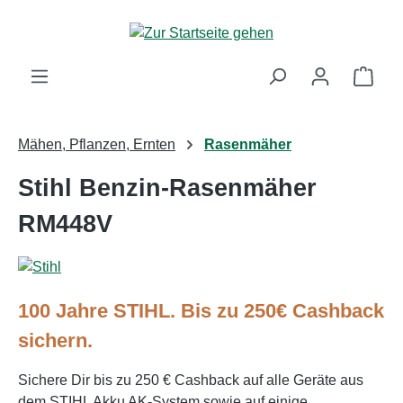
Zum Hauptinhalt springen
Ware
Mähen, Pflanzen, Ernten
Rasenmäher
Stihl Benzin-Rasenmäher
RM448V
100 Jahre STIHL. Bis zu 250€ Cashback
sichern.
Sichere Dir bis zu 250 € Cashback auf alle Geräte aus
dem STIHL Akku AK-System sowie auf einige