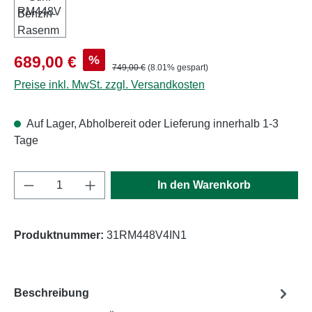
Verkaufspreis:
%
689,00 €
Regulärer Preis:
749,00 €
(8.01% gespart)
Preise inkl. MwSt. zzgl. Versandkosten
Auf Lager, Abholbereit oder Lieferung innerhalb 1-3
Tage
Produkt Anzahl: Gib den gewünschten Wert e
In den Warenkorb
Produktnummer:
31RM448V4IN1
Beschreibung