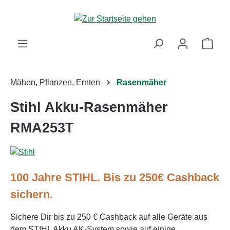
Zum Hauptinhalt springen
Ware
Mähen, Pflanzen, Ernten
Rasenmäher
Stihl Akku-Rasenmäher
RMA253T
100 Jahre STIHL. Bis zu 250€ Cashback
sichern.
Sichere Dir bis zu 250 € Cashback auf alle Geräte aus
dem STIHL Akku AK-System sowie auf einige