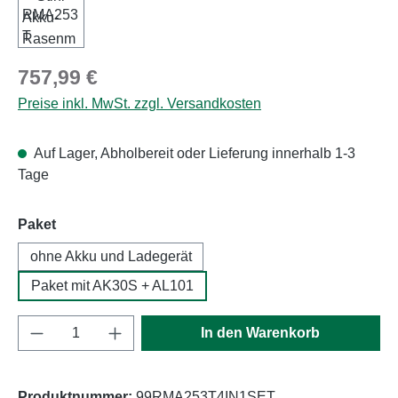
Regulärer Preis:
757,99 €
Preise inkl. MwSt. zzgl. Versandkosten
Auf Lager, Abholbereit oder Lieferung innerhalb 1-3
Tage
auswählen
Paket
ohne Akku und Ladegerät
Paket mit AK30S + AL101
Produkt Anzahl: Gib den gewünschten Wert e
In den Warenkorb
Produktnummer:
99RMA253T4IN1SET