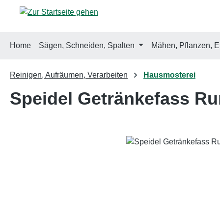
m Hauptinhalt springen
Zur Suche springen
Zur Hauptnavigation springen
Home
Sägen, Schneiden, Spalten
Mähen, Pflanzen, E
Reinigen, Aufräumen, Verarbeiten
Hausmosterei
Speidel Getränkefass Run
Bildergalerie überspringen