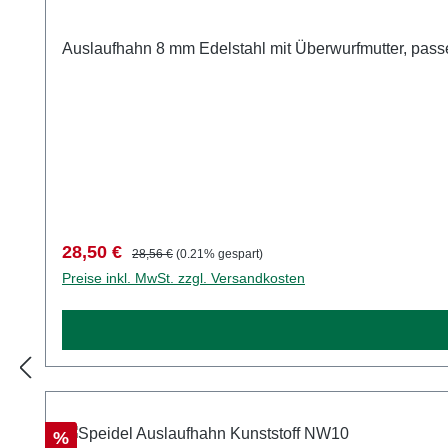
Auslaufhahn 8 mm Edelstahl mit Überwurfmutter, pass
Verkaufspreis:
Regulärer Preis:
28,50 €
28,56 €
(0.21% gespart)
Preise inkl. MwSt. zzgl. Versandkosten
Rabatt
%