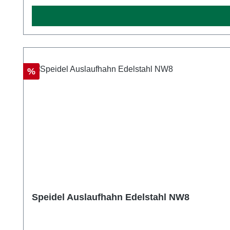
Rabatt
%
Speidel Auslaufhahn Edelstahl NW8