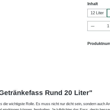
auswä
Inhalt
12 Liter
Produkt 
Produktnu
Getränkefass Rund 20 Liter"
 die wichtigste Rolle. Es muss nicht nur dicht sein, sondern auch 
 eindringen können, fernhalten. Je luftdichter das Fass, desto besse