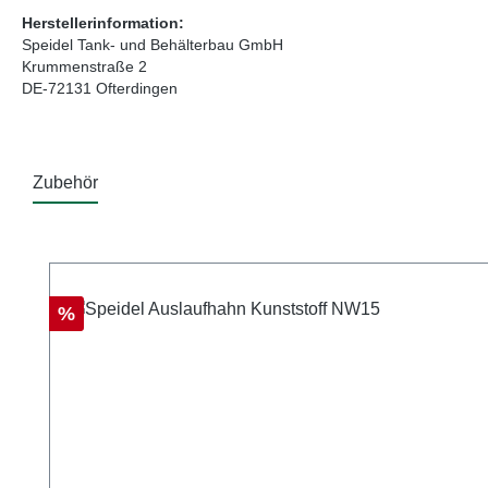
Herstellerinformation:
Speidel Tank- und Behälterbau GmbH
Krummenstraße 2
DE-72131 Ofterdingen
Zubehör
Produktgalerie überspringen
Rabatt
%