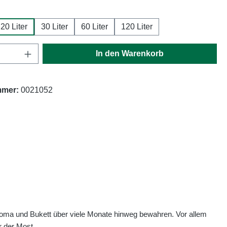
hlen
20 Liter
30 Liter
60 Liter
120 Liter
Anzahl: Gib den gewünschten Wert ein oder
In den Warenkorb
mmer:
0021052
Aroma und Bukett über viele Monate hinweg bewahren. Vor allem
r der Most.