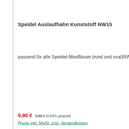
Speidel Auslaufhahn Kunststoff NW15
passend für alle Speidel-Mostfässer (rund und oval
Verkaufspreis:
Regulärer Preis:
5,90 €
5,95 €
(0.84% gespart)
Preise inkl. MwSt. zzgl. Versandkosten