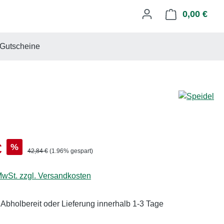
0,00 €
Ware
Gutscheine
s:
€
%
Regulärer Preis:
42,84 €
(1.96% gespart)
 MwSt. zzgl. Versandkosten
 Abholbereit oder Lieferung innerhalb 1-3 Tage