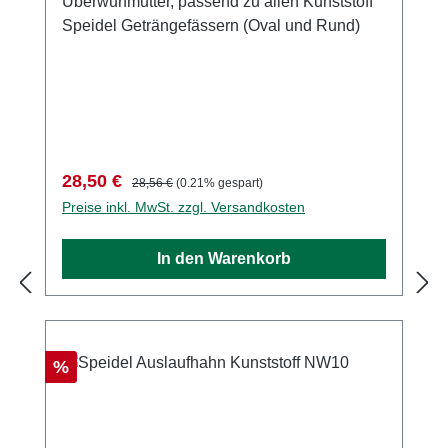
Überwurfmutter, passend zu allen Kunststoff
Speidel Geträngefässern (Oval und Rund)
Verkaufspreis:
Regulärer Preis:
28,50 €
28,56 €
(0.21% gespart)
Preise inkl. MwSt. zzgl. Versandkosten
In den Warenkorb
Rabatt
%