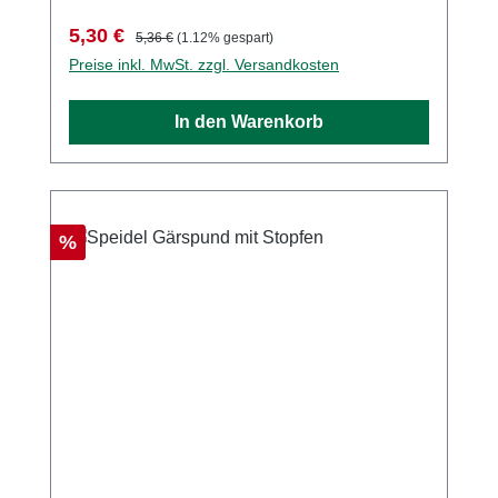
Verkaufspreis:
Regulärer Preis:
5,30 €
5,36 €
(1.12% gespart)
Preise inkl. MwSt. zzgl. Versandkosten
In den Warenkorb
Rabatt
%