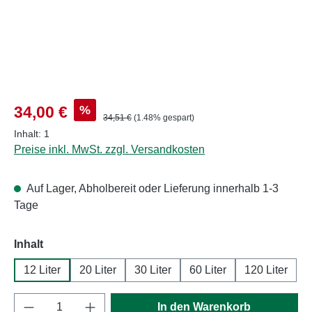
Verkaufspreis:
%
34,00 €
Regulärer Preis:
34,51 €
(1.48% gespart)
Inhalt:
1
Preise inkl. MwSt. zzgl. Versandkosten
Auf Lager, Abholbereit oder Lieferung innerhalb 1-3
Tage
auswählen
Inhalt
12 Liter
20 Liter
30 Liter
60 Liter
120 Liter
Produkt Anzahl: Gib den gewünschten Wert e
In den Warenkorb