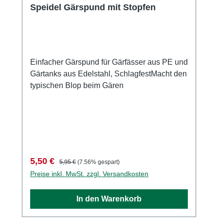
Speidel Gärspund mit Stopfen
Einfacher Gärspund für Gärfässer aus PE und
Gärtanks aus Edelstahl, SchlagfestMacht den
typischen Blop beim Gären
Verkaufspreis:
Regulärer Preis:
5,50 €
5,95 €
(7.56% gespart)
Preise inkl. MwSt. zzgl. Versandkosten
In den Warenkorb