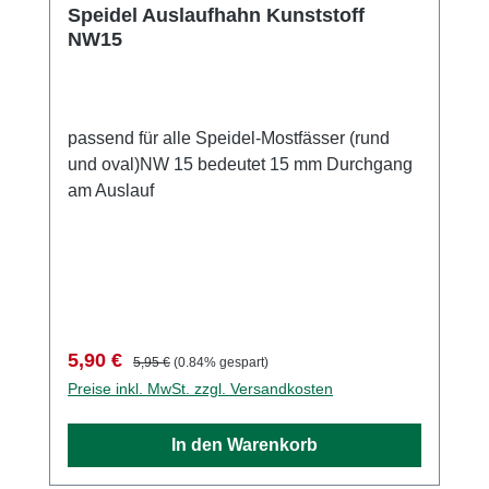
Speidel Auslaufhahn Kunststoff
NW15
passend für alle Speidel-Mostfässer (rund
und oval)NW 15 bedeutet 15 mm Durchgang
am Auslauf
Verkaufspreis:
Regulärer Preis:
5,90 €
5,95 €
(0.84% gespart)
Preise inkl. MwSt. zzgl. Versandkosten
In den Warenkorb