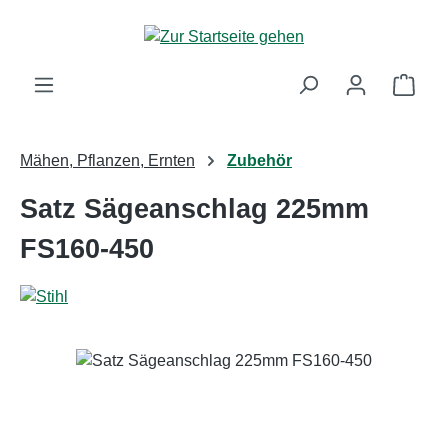
Zum Hauptinhalt springen
Ware
Mähen, Pflanzen, Ernten
Zubehör
Satz Sägeanschlag 225mm
FS160-450
Bildergalerie überspringen