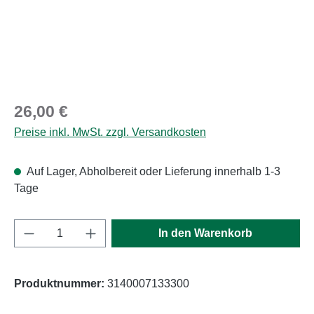
Regulärer Preis:
26,00 €
Preise inkl. MwSt. zzgl. Versandkosten
Auf Lager, Abholbereit oder Lieferung innerhalb 1-3
Tage
Produkt Anzahl: Gib den gewünschten Wert e
In den Warenkorb
Produktnummer:
3140007133300