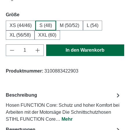
auswählen
Größe
XS (44/46)
S (48)
M (50/52)
L (54)
XL (56/58)
XXL (60)
Produkt Anzahl: Gib den gewünschten Wert e
In den Warenkorb
Produktnummer:
3100883422903
Beschreibung
Hosen FUNCTION Core: Schutz und hoher Komfort bei
Arbeiten mit der Motorsäge Die Schnittschutzhosen
STIHL FUNCTION Core…
Mehr
Bewertungen