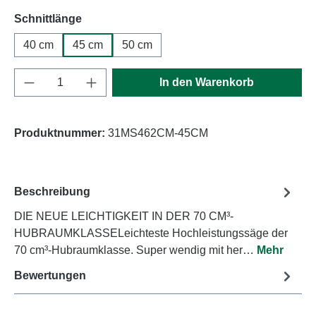
auswählen
Schnittlänge
40 cm
45 cm
50 cm
Produkt Anzahl: Gib den gewünschten Wert e
In den Warenkorb
Produktnummer:
31MS462CM-45CM
Beschreibung
DIE NEUE LEICHTIGKEIT IN DER 70 CM³-
HUBRAUMKLASSELeichteste Hochleistungssäge der
70 cm³-Hubraumklasse. Super wendig mit her…
Mehr
Bewertungen