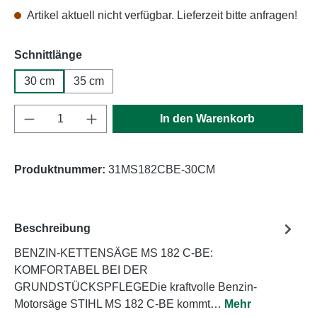
Artikel aktuell nicht verfügbar. Lieferzeit bitte anfragen!
auswählen
Schnittlänge
30 cm
35 cm
Produkt Anzahl: Gib den gewünschten Wert e
In den Warenkorb
Produktnummer:
31MS182CBE-30CM
Beschreibung
BENZIN-KETTENSÄGE MS 182 C-BE:
KOMFORTABEL BEI DER
GRUNDSTÜCKSPFLEGEDie kraftvolle Benzin-
Motorsäge STIHL MS 182 C-BE kommt…
Mehr