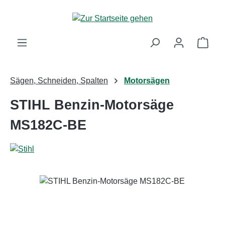
Zum Hauptinhalt springen
Ware
Sägen, Schneiden, Spalten
Motorsägen
STIHL Benzin-Motorsäge
MS182C-BE
Bildergalerie überspringen