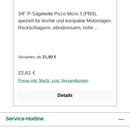
3/8"-P-Sägekette Picco Micro 3 (PM3),
speziell für leichte und kompakte Motorsägen.
Rückschlagarm, vibrationsarm, hohe
Schnittqualität, hoher
Arbeitskomfort.Sägeketten für leichte und
kompakte MotorsägenRückschlagarm und
vibrationsarmFür Privatanwender,
Varianten ab
21,90 €
Gartenbesitzer und Handwerker
Regulärer Preis:
22,61 €
Preise inkl. MwSt. zzgl. Versandkosten
Details
Service-Hotline