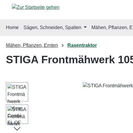
m Hauptinhalt springen
Zur Suche springen
Zur Hauptnavigation springen
Home
Sägen, Schneiden, Spalten
Mähen, Pflanzen, E
Mähen, Pflanzen, Ernten
Rasentraktor
STIGA Frontmähwerk 10
Bildergalerie überspringen