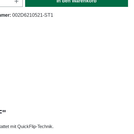
In den Warenkorb
mmer:
002D6210521-ST1
F"
tet mit QuickFlip-Technik.