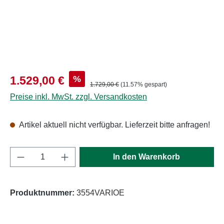
Verkaufspreis:
%
1.529,00 €
Regulärer Preis:
1.729,00 €
(11.57% gespart)
Preise inkl. MwSt. zzgl. Versandkosten
Artikel aktuell nicht verfügbar. Lieferzeit bitte anfragen!
Produkt Anzahl: Gib den gewünschten Wert e
In den Warenkorb
Produktnummer:
3554VARIOE