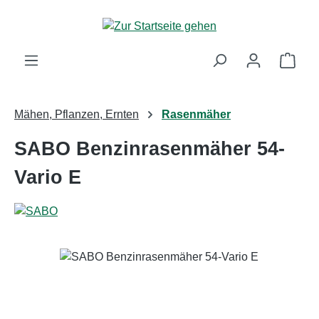
Zum Hauptinhalt springen
Ware
Mähen, Pflanzen, Ernten
Rasenmäher
SABO Benzinrasenmäher 54-
Vario E
Bildergalerie überspringen