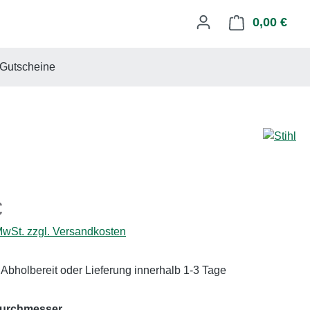
0,00 €
Ware
Gutscheine
eis:
€
 MwSt. zzgl. Versandkosten
 Abholbereit oder Lieferung innerhalb 1-3 Tage
auswählen
urchmesser