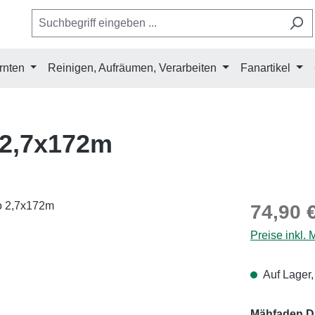
rnten
Reinigen, Aufräumen, Verarbeiten
Fanartikel
 2,7x172m
Regulärer Pr
74,90 
Preise inkl.
Auf Lager,
Mähfaden D