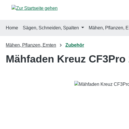
m Hauptinhalt springen
Zur Suche springen
Zur Hauptnavigation springen
Home
Sägen, Schneiden, Spalten
Mähen, Pflanzen, E
Mähen, Pflanzen, Ernten
Zubehör
Mähfaden Kreuz CF3Pro
Bildergalerie überspringen