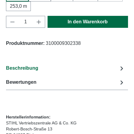
253,0 m
Produkt Anzahl: Gib den gewünschten Wert e
In den Warenkorb
Produktnummer:
3100009302338
Beschreibung
Bewertungen
Herstellerinformation:
STIHL Vertriebszentrale AG & Co. KG
Robert-Bosch-Straße 13