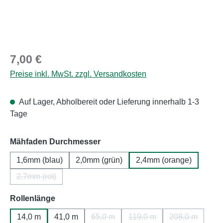
Regulärer Preis:
7,00 €
Preise inkl. MwSt. zzgl. Versandkosten
Auf Lager, Abholbereit oder Lieferung innerhalb 1-3
Tage
auswählen
Mähfaden Durchmesser
1,6mm (blau)
2,0mm (grün)
2,4mm (orange)
2,7mm (rot)
(Diese Option ist zurzeit nicht verfügbar.)
auswählen
Rollenlänge
14,0 m
41,0 m
65,0 m
119,0 m
208,0 m
(Diese Option ist zurzeit nicht verfügba
(Diese Option ist zurzeit n
(Diese Option