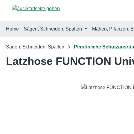
m Hauptinhalt springen
Zur Suche springen
Zur Hauptnavigation springen
Home
Sägen, Schneiden, Spalten
Mähen, Pflanzen, E
Sägen, Schneiden, Spalten
Persönliche Schutzausrü
Latzhose FUNCTION Univ
Bildergalerie überspringen