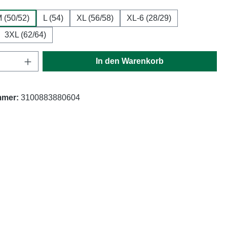
 (50/52)
L (54)
XL (56/58)
XL-6 (28/29)
3XL (62/64)
Anzahl: Gib den gewünschten Wert ein oder
In den Warenkorb
mmer:
3100883880604