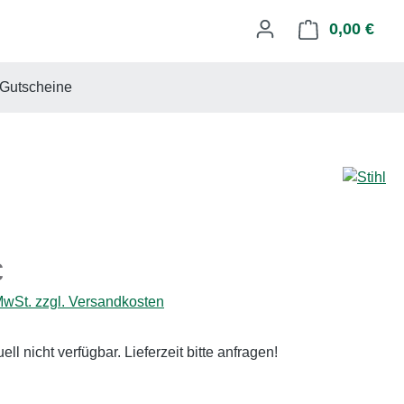
0,00 €
Ware
Gutscheine
eis:
€
 MwSt. zzgl. Versandkosten
uell nicht verfügbar. Lieferzeit bitte anfragen!
ählen