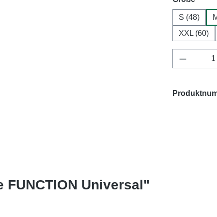
S (48)
M
XXL (60)
Produkt 
Produktnu
e FUNCTION Universal"