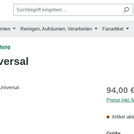
rnten
Reinigen, Aufräumen, Verarbeiten
Fanartikel
stung
ersal
Regulärer Pr
94,00 
Preise inkl.
Artikel akt
ausw
Größe