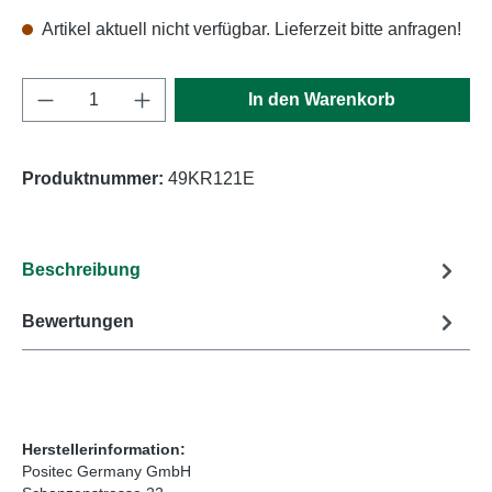
Artikel aktuell nicht verfügbar. Lieferzeit bitte anfragen!
Produkt Anzahl: Gib den gewünschten Wert e
In den Warenkorb
Produktnummer:
49KR121E
Beschreibung
Bewertungen
Herstellerinformation:
Positec Germany GmbH