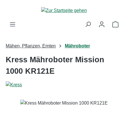
Zum Hauptinhalt springen
Ware
Mähen, Pflanzen, Ernten
Mähroboter
Kress Mähroboter Mission
1000 KR121E
Bildergalerie überspringen