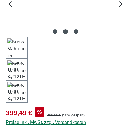
Verkaufspreis:
%
399,49 €
Regulärer Preis:
799,00 €
(50% gespart)
Preise inkl. MwSt. zzgl. Versandkosten