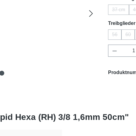
37 cm
4
(Diese Op
Treibglieder
56
60
(Diese Opti
(Die
Produkt 
Produktnu
apid Hexa (RH) 3/8 1,6mm 50cm"