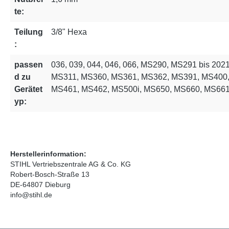
te:
Teilung
3/8" Hexa
:
passen
036, 039, 044, 046, 066, MS290, MS291 bis 20
d zu
MS311, MS360, MS361, MS362, MS391, MS400,
Gerätet
MS461, MS462, MS500i, MS650, MS660, MS66
yp:
Herstellerinformation:
STIHL Vertriebszentrale AG & Co. KG
Robert-Bosch-Straße 13
DE-64807 Dieburg
info@stihl.de