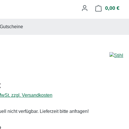
0,00 €
Ware
Gutscheine
eis:
€
 MwSt. zzgl. Versandkosten
uell nicht verfügbar. Lieferzeit bitte anfragen!
auswählen
e