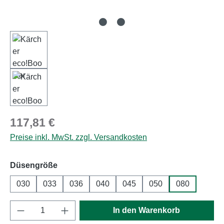
Regulärer Preis:
117,81 €
Preise inkl. MwSt. zzgl. Versandkosten
auswählen
Düsengröße
030
033
036
040
045
050
080
Produkt Anzahl: Gib den gewünschten Wert e
In den Warenkorb