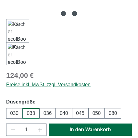
Regulärer Preis:
124,00 €
Preise inkl. MwSt. zzgl. Versandkosten
auswählen
Düsengröße
030
033
036
040
045
050
080
Produkt Anzahl: Gib den gewünschten Wert e
In den Warenkorb